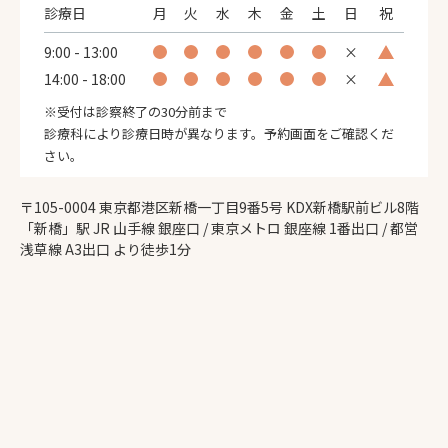
診療日
月
火
水
木
金
土
日
祝
9:00 - 13:00
×
14:00 - 18:00
×
※受付は診察終了の30分前まで
診療科により診療日時が異なります。予約画面をご確認くだ
さい。
〒105-0004 東京都港区新橋一丁目9番5号 KDX新橋駅前ビル8階
「新橋」駅 JR 山手線 銀座口 / 東京メトロ 銀座線 1番出口 / 都営
浅草線 A3出口 より徒歩1分