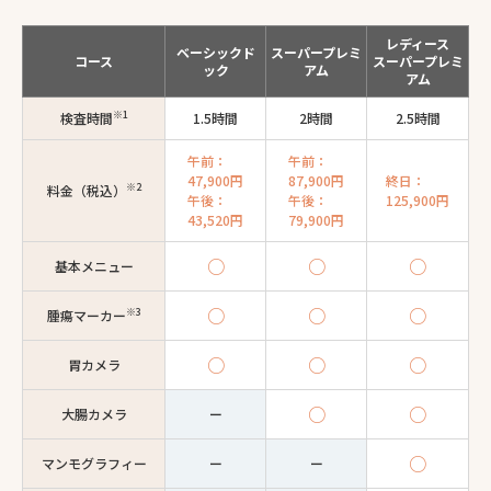
レディース
ベーシックド
スーパープレミ
コース
スーパープレミ
ック
アム
アム
※1
検査時間
1.5時間
2時間
2.5時間
午前：
午前：
47,900円
87,900円
終日：
※2
料金（税込）
午後：
午後：
125,900円
43,520円
79,900円
○
○
○
基本メニュー
○
○
○
※3
腫瘍マーカー
○
○
○
胃カメラ
○
○
大腸カメラ
ー
○
マンモグラフィー
ー
ー