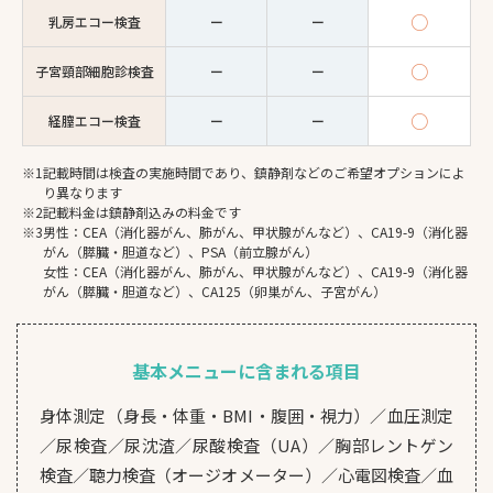
○
乳房エコー検査
ー
ー
○
子宮頸部細胞診検査
ー
ー
○
経膣エコー検査
ー
ー
記載時間は検査の実施時間であり、鎮静剤などのご希望オプションによ
り異なります
記載料金は鎮静剤込みの料金です
男性：CEA（消化器がん、肺がん、甲状腺がんなど）、CA19-9（消化器
がん（膵臓・胆道など）、PSA（前立腺がん）
女性：CEA（消化器がん、肺がん、甲状腺がんなど）、CA19-9（消化器
がん（膵臓・胆道など）、CA125（卵巣がん、子宮がん）
基本メニューに含まれる項目
身体測定（身長・体重・BMI・腹囲・視力）／血圧測定
／尿検査／尿沈渣／尿酸検査（UA）／胸部レントゲン
検査／聴力検査（オージオメーター）／心電図検査／血