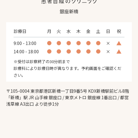
銀座新橋
診療日
月
火
水
木
金
土
日
祝
9:00 - 13:00
×
14:00 - 18:00
×
※受付は診察終了の30分前まで
診療科により診療日時が異なります。予約画面をご確認くだ
さい。
〒105-0004 東京都港区新橋一丁目9番5号 KDX新橋駅前ビル8階
「新橋」駅 JR 山手線 銀座口 / 東京メトロ 銀座線 1番出口 / 都営
浅草線 A3出口 より徒歩1分