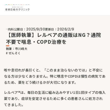
内科
公開日：
更新日：
2025/9/30
2026/2/9
【医師執筆】レルベアの通販はNG？通院
不要で喘息・COPD治療を
執筆：市川峰大
# ぜんそく
咳や息切れが長引くと、「このまま治らないのでは」と不安に
なる方は少なくありません。特に喘息やCOPDは慢性の病気であ
るため、薬をどう続けるかが大切になります。
レルベア®は、毎日の生活に組み込みやすい1日1回タイプの吸入
薬であり、症状を安定させるために多くの患者さんに処方され
てきました。