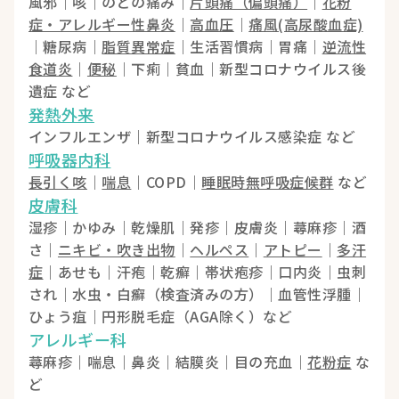
風邪｜咳｜のどの痛み｜
片頭痛（偏頭痛）
｜
花粉
症・アレルギー性鼻炎
｜
高血圧
｜
痛風(高尿酸血症)
｜糖尿病｜
脂質異常症
｜生活習慣病｜胃痛｜
逆流性
食道炎
｜
便秘
｜下痢｜貧血｜新型コロナウイルス後
遺症 など
発熱外来
インフルエンザ｜新型コロナウイルス感染症 など
呼吸器内科
長引く咳
｜
喘息
｜COPD｜
睡眠時無呼吸症候群
など
皮膚科
湿疹｜かゆみ｜乾燥肌｜発疹｜皮膚炎｜蕁麻疹｜酒
さ｜
ニキビ・吹き出物
｜
ヘルペス
｜
アトピー
｜
多汗
症
｜あせも｜汗疱｜乾癬｜帯状疱疹｜口内炎｜虫刺
され｜水虫・白癬（検査済みの方）｜血管性浮腫｜
ひょう疽｜円形脱毛症（AGA除く）など
アレルギー科
蕁麻疹｜喘息｜鼻炎｜結膜炎｜目の充血｜
花粉症
な
ど