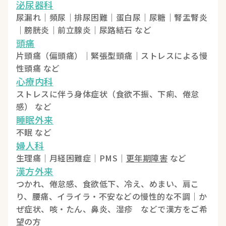
泌尿器科
尿漏れ｜頻尿｜排尿困難｜蛋白尿｜尿糖｜腎盂腎炎
｜膀胱炎｜前立腺炎｜尿路結石 など
頭痛
片頭痛（偏頭痛）｜緊張型頭痛｜ストレスによる慢
性頭痛 など
心療内科
ストレスに伴う身体症状（食欲不振、下痢、倦怠
感） など
睡眠外来
不眠 など
婦人科
生理痛｜月経困難症｜PMS｜
更年期障害
など
漢方外来
つかれ、倦怠感、食欲低下、冷え、めまい、肩こ
り、腰痛、イライラ・不安などの慢性的な不調｜か
ぜ症状、咳・たん、鼻炎、湿疹 などで漢方をご希
望の方