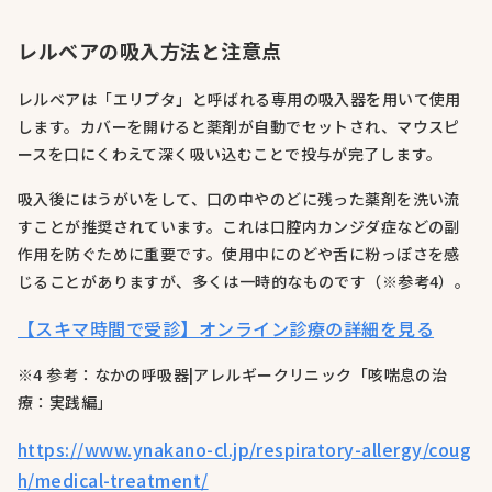
レルベアの吸入方法と注意点
レルベアは「エリプタ」と呼ばれる専用の吸入器を用いて使用
します。カバーを開けると薬剤が自動でセットされ、マウスピ
ースを口にくわえて深く吸い込むことで投与が完了します。
吸入後にはうがいをして、口の中やのどに残った薬剤を洗い流
すことが推奨されています。これは口腔内カンジダ症などの副
作用を防ぐために重要です。使用中にのどや舌に粉っぽさを感
じることがありますが、多くは一時的なものです（※参考4）。
【スキマ時間で受診】オンライン診療の詳細を見る
※4 参考：なかの呼吸器|アレルギークリニック「咳喘息の治
療：実践編」
https://www.ynakano-cl.jp/respiratory-allergy/coug
h/medical-treatment/