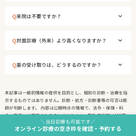
Q
来院は不要ですか？
keyboard_arrow_down
Q
対面診療（外来）より高くなりますか？
keyboard_arrow_down
Q
薬の受け取りは、どうするのですか？
keyboard_arrow_down
本記事は一般的情報の提供を目的とし、個別の診断・治療を指
示するものではありません。診断・処方・診断書等の可否は医
師が判断します。 内容は公開時点の情報で、法令・保険・料
金・取扱いは変更されることがあります。緊急症状時は119等
＼当日診療も可能です／
へ。 外部サイトの内容は保証いたしません。法令上の責任が認
オンライン診療の空き枠を確認・予約する
められる場合を除き、当院は本記事に基づく損害につき責任を