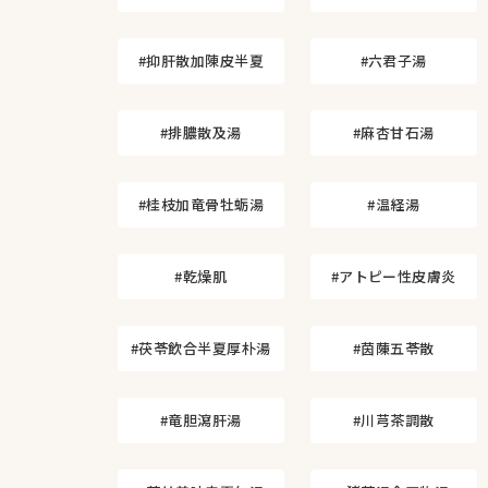
#抑肝散加陳皮半夏
#六君子湯
#排膿散及湯
#麻杏甘石湯
#桂枝加竜骨牡蛎湯
#温経湯
#乾燥肌
#アトピー性皮膚炎
#茯苓飲合半夏厚朴湯
#茵蔯五苓散
#竜胆瀉肝湯
#川芎茶調散