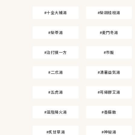
#十全大補湯
#柴胡桂枝湯
#柴苓湯
#麦門冬湯
#治打撲一方
#市販
#二朮湯
#清暑益気湯
#五虎湯
#芎帰膠艾湯
#滋陰降火湯
#香蘇散
#炙甘草湯
#神秘湯