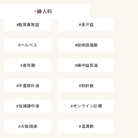
婦人科
#脂質異常症
#多汗症
#ヘルペス
#加味逍遙散
#更年期
#補中益気湯
#半夏厚朴湯
#抑肝散
#当帰建中湯
#オンライン診療
#大柴胡湯
#温清飲