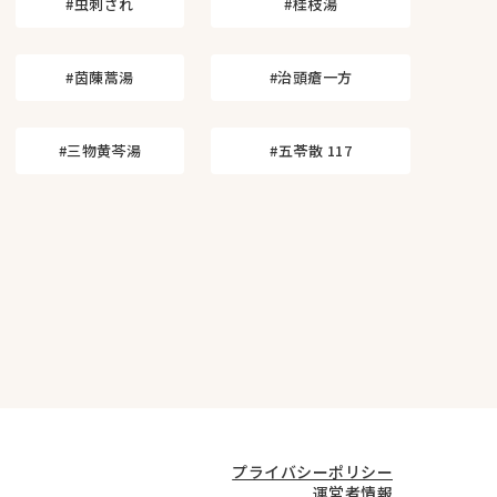
#虫刺され
#桂枝湯
#茵蔯蒿湯
#治頭瘡一方
#三物黄芩湯
#五苓散 117
プライバシーポリシー
運営者情報