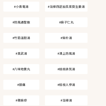
#小青竜湯
#当帰四逆加呉茱萸生姜湯
#防風通聖散
#麻子仁丸
#竹筎温胆湯
#柴朴湯
#真武湯
#清上防風湯
#八味地黄丸
#桃核承気湯
#頭痛
#桂枝人参湯
#蕁麻疹
#当帰湯