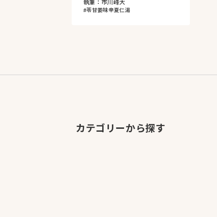
執筆：市川峰大
#苓甘姜味辛夏仁湯
カテゴリーから探す