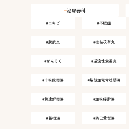
泌尿器科
#ニキビ
#不眠症
#膀胱炎
#桂枝茯苓丸
#ぜんそく
#逆流性食道炎
#十味敗毒湯
#柴胡加竜骨牡蛎湯
#黄連解毒湯
#加味帰脾湯
#葛根湯
#防已黄耆湯