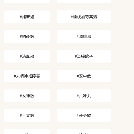
#猪苓湯
#桂枝加芍薬湯
#釣藤散
#清肺湯
#消風散
#当帰飲子
#末梢神経障害
#安中散
#女神散
#六味丸
#平胃散
#茯苓飲