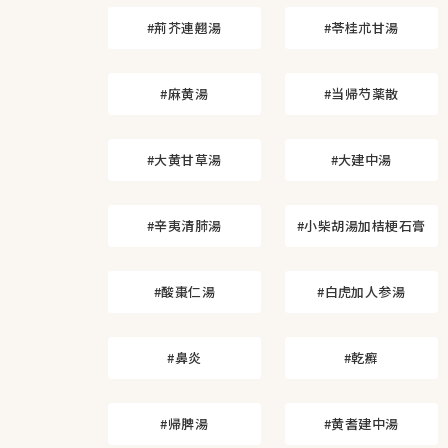
#荊芥連翹湯
#苓桂朮甘湯
#麻黄湯
#当帰芍薬散
#大黄甘草湯
#大建中湯
#辛夷清肺湯
#小柴胡湯加桔梗石膏
#酸棗仁湯
#白虎加人参湯
#鼻炎
#乾癬
#帰脾湯
#黄耆建中湯