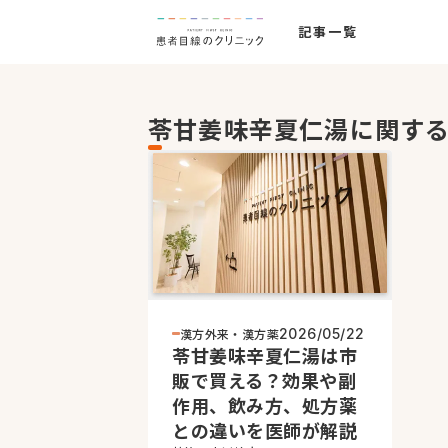
記事一覧
苓甘姜味辛夏仁湯に関す
漢方外来・漢方薬
2026/05/22
苓甘姜味辛夏仁湯は市
販で買える？効果や副
作用、飲み方、処方薬
との違いを医師が解説