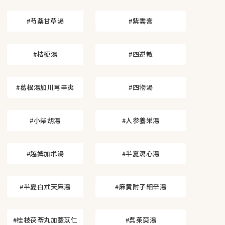
#芍薬甘草湯
#紫雲膏
#桔梗湯
#四逆散
#葛根湯加川芎辛夷
#四物湯
#小柴胡湯
#人参養栄湯
#越婢加朮湯
#半夏瀉心湯
#半夏白朮天麻湯
#麻黄附子細辛湯
#桂枝茯苓丸加薏苡仁
#呉茱萸湯