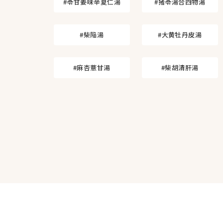
#苓甘姜味辛夏仁湯
#猪苓湯合四物湯
#柴陥湯
#大黄牡丹皮湯
#麻杏薏甘湯
#柴胡清肝湯