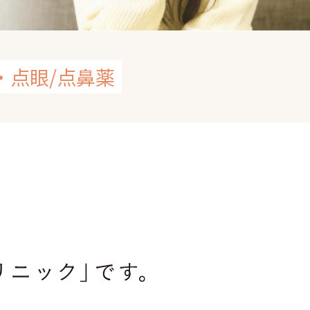
・点眼/点鼻薬