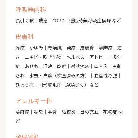
呼吸器内科
長引く咳｜喘息｜COPD｜睡眠時無呼吸症候群 など
皮膚科
湿疹｜かゆみ｜乾燥肌｜発疹｜皮膚炎｜蕁麻疹｜酒
さ｜ニキビ・吹き出物｜ヘルペス｜アトピー｜多汗
症｜あせも｜汗疱｜乾癬｜帯状疱疹｜口内炎｜虫刺
され｜水虫・白癬（検査済みの方）｜血管性浮腫｜
ひょう疽｜円形脱毛症（AGA除く） など
アレルギー科
蕁麻疹｜喘息｜鼻炎｜結膜炎｜目の充血｜花粉症 な
ど
泌尿器科