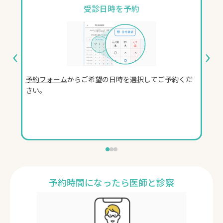
受診日時を予約
‹
›
予約フォーム
からご希望の日時を選択してご予約くだ
予約
さい。
して
予約時間になったら医師と診察