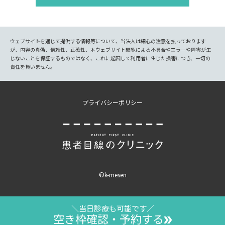
ウェブサイトを通じて提供する情報等について、当法人は細心の注意を払っております
が、内容の真偽、信頼性、正確性、本ウェブサイト閲覧による不具合やエラーや障害が生
じないことを保証するものではなく、これに起因して利用者に生じた損害につき、一切の
責任を負いません。
プライバシーポリシー
©k-mesen
＼当日診療も可能です／
空き枠確認・予約する