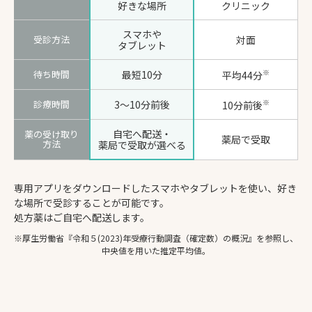
好きな場所
クリニック
スマホや
受診方法
対面
タブレット
※
待ち時間
最短10分
平均44分
※
診療時間
3〜10分前後
10分前後
自宅へ配送・
薬の受け取り
薬局で受取
方法
薬局で受取が選べる
専用アプリをダウンロードしたスマホやタブレットを使い、好き
な場所で受診することが可能です。
処方薬はご自宅へ配送します。
※厚生労働省『令和５(2023)年受療行動調査（確定数）の概況』を参照し、
中央値を用いた推定平均値。