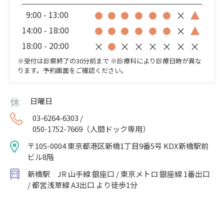
9:00 - 13:00
×
14:00 - 18:00
×
18:00 - 20:00
×
×
×
×
×
×
×
※受付は診察終了の30分前まで ※診療科により診療日時が異な
ります。予約画面をご確認ください。
日曜日
03-6264-6303 /
050-1752-7669（人間ドック専用）
〒105-0004 東京都港区新橋1丁目9番5号 KDX新橋駅前
ビル8階
新橋駅 JR 山手線 銀座口 / 東京メトロ 銀座線 1番出口
/ 都営浅草線 A3出口 より徒歩1分