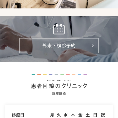
外来・検診予約
診療日
月
火
水
木
金
土
日
祝