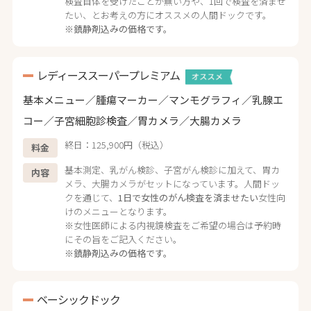
検査自体を受けたことが無い方や、1回で検査を済ませ
たい、とお考えの方にオススメの人間ドックです。
※鎮静剤込みの価格です。
レディーススーパープレミアム
基本メニュー／腫瘍マーカー／マンモグラフィ／乳腺エ
コー／子宮細胞診検査／胃カメラ／大腸カメラ
終日：125,900円（税込）
料金
基本測定、乳がん検診、子宮がん検診に加えて、胃カ
内容
メラ、大腸カメラがセットになっています。人間ドッ
クを通じて、
1日で女性のがん検査を済ませたい
女性向
けのメニューとなります。
※女性医師による内視鏡検査をご希望の場合は予約時
にその旨をご記入ください。
※鎮静剤込みの価格です。
ベーシックドック