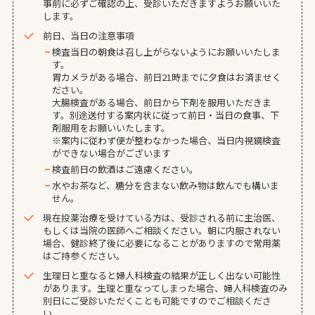
事前に必ずご確認の上、受診いただきますようお願いいた
します。
前日、当日の注意事項
検査当日の朝食は召し上がらないようにお願いいたしま
す。
胃カメラがある場合、前日21時までに夕食はお済ませく
ださい。
大腸検査がある場合、前日から下剤を服用いただきま
す。別途送付する案内状に従って前日・当日の食事、下
剤服用をお願いいたします。
※案内に従わず便が整わなかった場合、当日内視鏡検査
ができない場合がございます
検査前日の飲酒はご遠慮ください。
水やお茶など、糖分を含まない飲み物は飲んでも構いま
せん。
現在投薬治療を受けている方は、受診される前に主治医、
もしくは当院の医師へご相談ください。朝に内服されない
場合、健診終了後に必要になることがありますので常用薬
はご持参ください。
生理日と重なると婦人科検査の結果が正しく出ない可能性
があります。生理と重なってしまった場合、婦人科検査のみ
別日にご受診いただくことも可能ですのでご相談くださ
い。