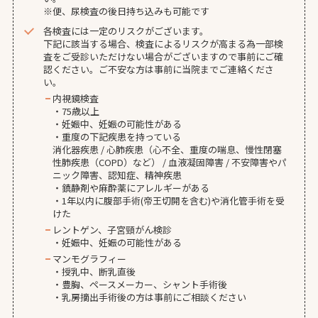
※便、尿検査の後日持ち込みも可能です
各検査には一定のリスクがございます。
下記に該当する場合、検査によるリスクが高まる為一部検
査をご受診いただけない場合がございますので事前にご確
認ください。ご不安な方は事前に当院までご連絡くださ
い。
内視鏡検査
・75歳以上
・妊娠中、妊娠の可能性がある
・重度の下記疾患を持っている
消化器疾患 / 心肺疾患（心不全、重度の喘息、慢性閉塞
性肺疾患（COPD）など） / 血液凝固障害 / 不安障害やパ
ニック障害、認知症、精神疾患
・鎮静剤や麻酔薬にアレルギーがある
・1年以内に腹部手術(帝王切開を含む)や消化管手術を受
けた
レントゲン、子宮頸がん検診
・妊娠中、妊娠の可能性がある
マンモグラフィー
・授乳中、断乳直後
・豊胸、ペースメーカー、シャント手術後
・乳房摘出手術後の方は事前にご相談ください