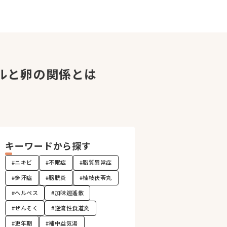
ルと卵の関係とは
キーワードから探す
#ニキビ
#不眠症
#脂質異常症
#多汗症
#膀胱炎
#桂枝茯苓丸
#ヘルペス
#加味逍遙散
#ぜんそく
#逆流性食道炎
#更年期
#補中益気湯