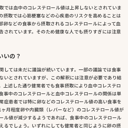
取では血中のコレステロール値は上昇しないとされていま
の摂取では心筋梗塞などの心疾患のリスクを高めることは
部卵などの食事から摂取されるコレステロールによって血
告されています。そのため健康な人でも摂りすぎには注意
いいの？
関しては未だに議論が続いています。一部の議論では食事
ないとされていますが、この解釈には注意が必要であり結
。上述した通り健常者でも食事摂取により血中コレステロ
食事中のコレステロールと血中コレステロールの関係は単
常症患者では特に卵などのコレステロール値の高い食事を
1ヶ月程度卵や内臓類（レバーなど）のコレステロール値が
ール値が減少するようであれば、食事中のコレステロール
えるでしょう。いずれにしても健常者と同じように卵の摂