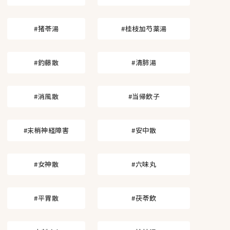
#猪苓湯
#桂枝加芍薬湯
#釣藤散
#清肺湯
#消風散
#当帰飲子
#末梢神経障害
#安中散
#女神散
#六味丸
#平胃散
#茯苓飲