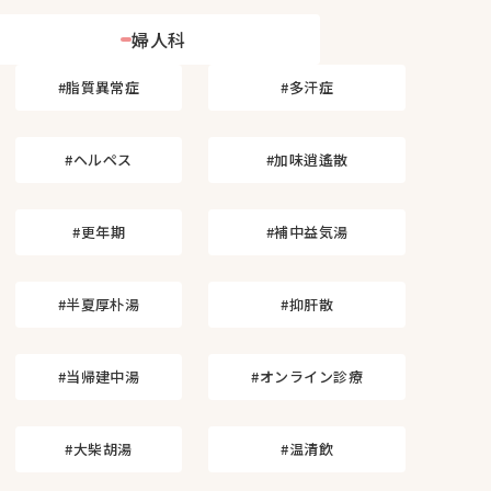
婦人科
#脂質異常症
#多汗症
#ヘルペス
#加味逍遙散
#更年期
#補中益気湯
#半夏厚朴湯
#抑肝散
#当帰建中湯
#オンライン診療
#大柴胡湯
#温清飲