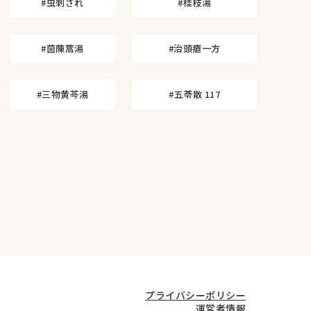
#虫刺され
#桂枝湯
#茵蔯蒿湯
#治頭瘡一方
#三物黄芩湯
#五苓散 117
プライバシーポリシー
運営者情報