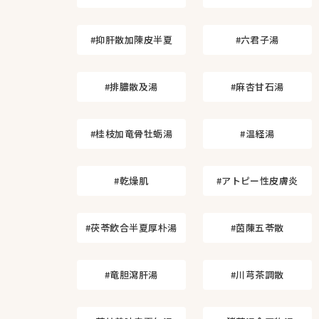
#抑肝散加陳皮半夏
#六君子湯
#排膿散及湯
#麻杏甘石湯
#桂枝加竜骨牡蛎湯
#温経湯
#乾燥肌
#アトピー性皮膚炎
#茯苓飲合半夏厚朴湯
#茵蔯五苓散
#竜胆瀉肝湯
#川芎茶調散