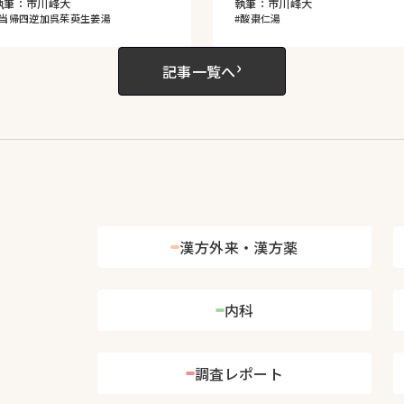
執筆：市川峰大
執筆：市川峰大
#当帰四逆加呉茱萸生姜湯
#酸棗仁湯
›
記事一覧へ
漢方外来・漢方薬
内科
調査レポート