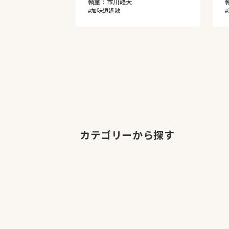
執筆：市川峰大
#加味逍遙散
カテゴリーから探す