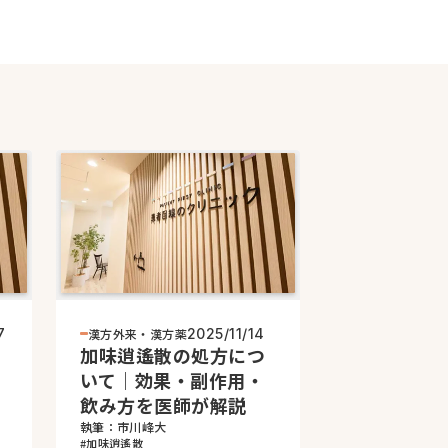
漢方外来・漢方薬
7
2025/11/14
加味逍遙散の処方につ
の
いて｜効果・副作用・
飲み方を医師が解説
執筆：市川峰大
#加味逍遙散