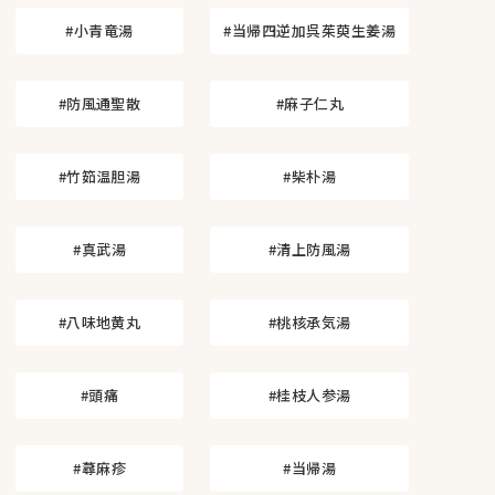
#小青竜湯
#当帰四逆加呉茱萸生姜湯
#防風通聖散
#麻子仁丸
#竹筎温胆湯
#柴朴湯
#真武湯
#清上防風湯
#八味地黄丸
#桃核承気湯
#頭痛
#桂枝人参湯
#蕁麻疹
#当帰湯