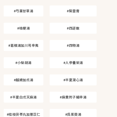
#芍薬甘草湯
#紫雲膏
#桔梗湯
#四逆散
#葛根湯加川芎辛夷
#四物湯
#小柴胡湯
#人参養栄湯
#越婢加朮湯
#半夏瀉心湯
#半夏白朮天麻湯
#麻黄附子細辛湯
#桂枝茯苓丸加薏苡仁
#呉茱萸湯