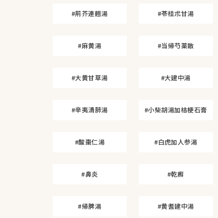
#荊芥連翹湯
#苓桂朮甘湯
#麻黄湯
#当帰芍薬散
#大黄甘草湯
#大建中湯
#辛夷清肺湯
#小柴胡湯加桔梗石膏
#酸棗仁湯
#白虎加人参湯
#鼻炎
#乾癬
#帰脾湯
#黄耆建中湯