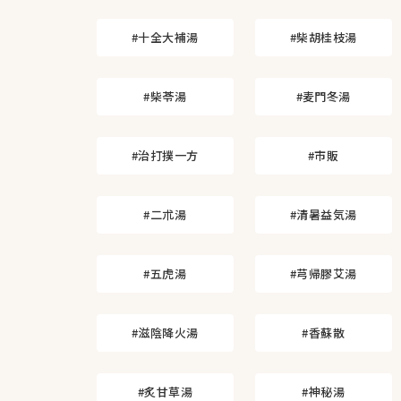
#十全大補湯
#柴胡桂枝湯
#柴苓湯
#麦門冬湯
#治打撲一方
#市販
#二朮湯
#清暑益気湯
#五虎湯
#芎帰膠艾湯
#滋陰降火湯
#香蘇散
#炙甘草湯
#神秘湯