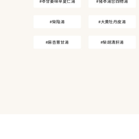
#苓甘姜味辛夏仁湯
#猪苓湯合四物湯
#柴陥湯
#大黄牡丹皮湯
#麻杏薏甘湯
#柴胡清肝湯