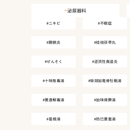
泌尿器科
#ニキビ
#不眠症
#膀胱炎
#桂枝茯苓丸
#ぜんそく
#逆流性食道炎
#十味敗毒湯
#柴胡加竜骨牡蛎湯
#黄連解毒湯
#加味帰脾湯
#葛根湯
#防已黄耆湯