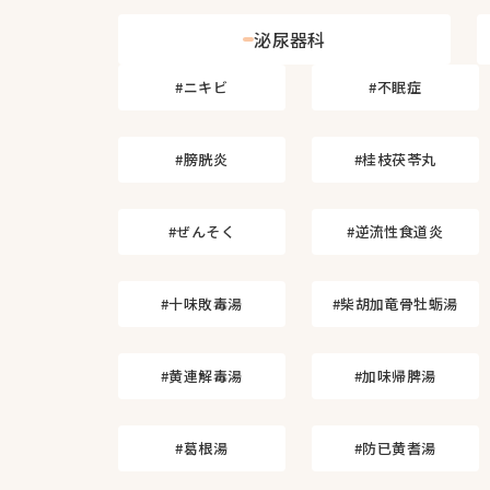
泌尿器科
#ニキビ
#不眠症
#膀胱炎
#桂枝茯苓丸
#ぜんそく
#逆流性食道炎
#十味敗毒湯
#柴胡加竜骨牡蛎湯
#黄連解毒湯
#加味帰脾湯
#葛根湯
#防已黄耆湯