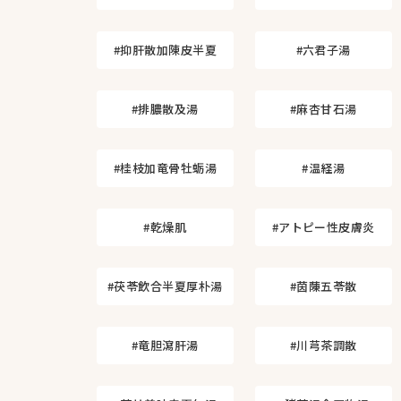
#抑肝散加陳皮半夏
#六君子湯
#排膿散及湯
#麻杏甘石湯
#桂枝加竜骨牡蛎湯
#温経湯
#乾燥肌
#アトピー性皮膚炎
#茯苓飲合半夏厚朴湯
#茵蔯五苓散
#竜胆瀉肝湯
#川芎茶調散