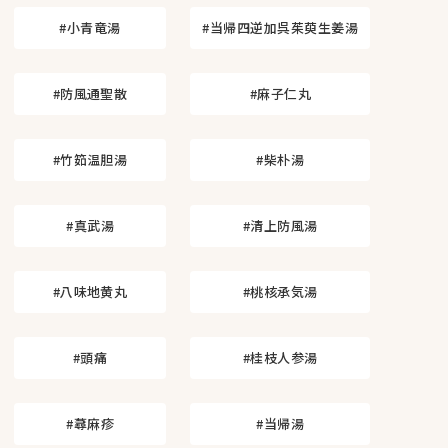
#小青竜湯
#当帰四逆加呉茱萸生姜湯
#防風通聖散
#麻子仁丸
#竹筎温胆湯
#柴朴湯
#真武湯
#清上防風湯
#八味地黄丸
#桃核承気湯
#頭痛
#桂枝人参湯
#蕁麻疹
#当帰湯