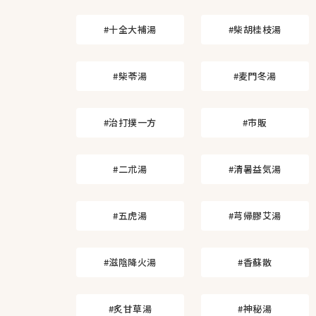
#十全大補湯
#柴胡桂枝湯
#柴苓湯
#麦門冬湯
#治打撲一方
#市販
#二朮湯
#清暑益気湯
#五虎湯
#芎帰膠艾湯
#滋陰降火湯
#香蘇散
#炙甘草湯
#神秘湯