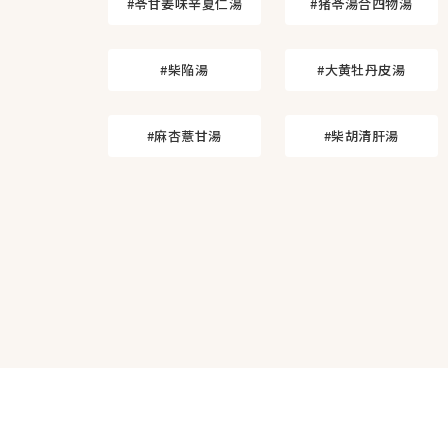
#苓甘姜味辛夏仁湯
#猪苓湯合四物湯
#柴陥湯
#大黄牡丹皮湯
#麻杏薏甘湯
#柴胡清肝湯