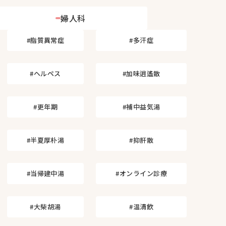
婦人科
#脂質異常症
#多汗症
#ヘルペス
#加味逍遙散
#更年期
#補中益気湯
#半夏厚朴湯
#抑肝散
#当帰建中湯
#オンライン診療
#大柴胡湯
#温清飲