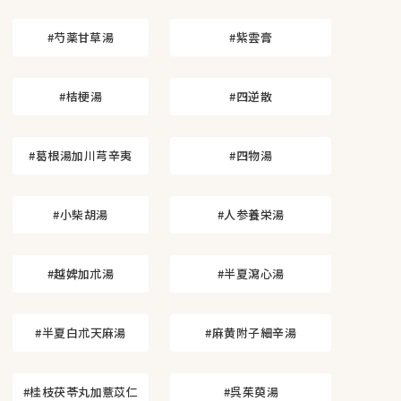
#芍薬甘草湯
#紫雲膏
#桔梗湯
#四逆散
#葛根湯加川芎辛夷
#四物湯
#小柴胡湯
#人参養栄湯
#越婢加朮湯
#半夏瀉心湯
#半夏白朮天麻湯
#麻黄附子細辛湯
#桂枝茯苓丸加薏苡仁
#呉茱萸湯