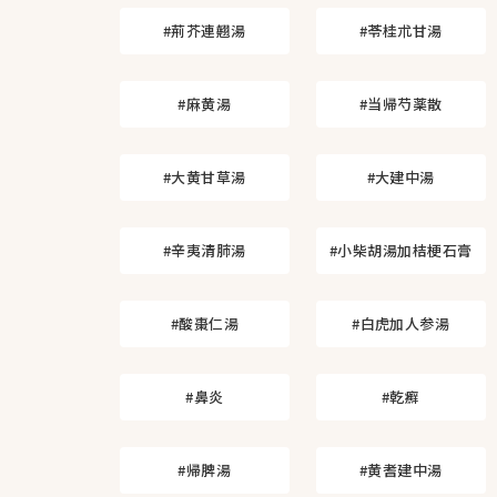
#荊芥連翹湯
#苓桂朮甘湯
#麻黄湯
#当帰芍薬散
#大黄甘草湯
#大建中湯
#辛夷清肺湯
#小柴胡湯加桔梗石膏
#酸棗仁湯
#白虎加人参湯
#鼻炎
#乾癬
#帰脾湯
#黄耆建中湯