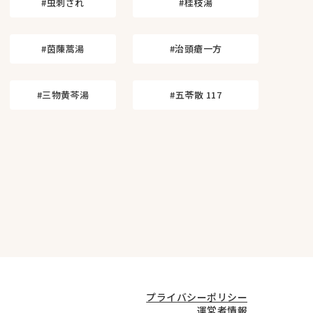
#虫刺され
#桂枝湯
#茵蔯蒿湯
#治頭瘡一方
#三物黄芩湯
#五苓散 117
プライバシーポリシー
運営者情報