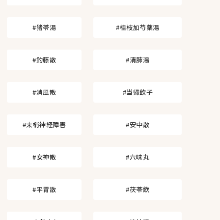
#猪苓湯
#桂枝加芍薬湯
#釣藤散
#清肺湯
#消風散
#当帰飲子
#末梢神経障害
#安中散
#女神散
#六味丸
#平胃散
#茯苓飲