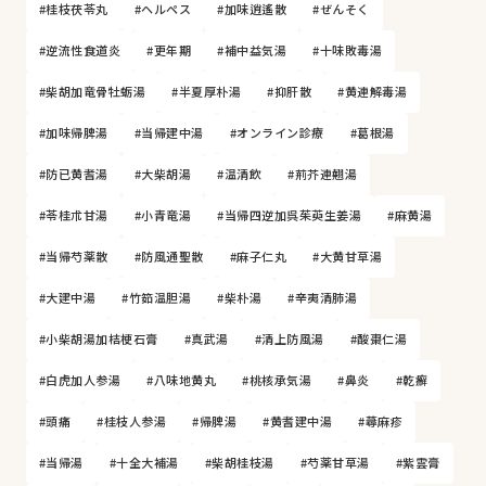
#桂枝茯苓丸
#ヘルペス
#加味逍遙散
#ぜんそく
#逆流性食道炎
#更年期
#補中益気湯
#十味敗毒湯
#柴胡加竜骨牡蛎湯
#半夏厚朴湯
#抑肝散
#黄連解毒湯
#加味帰脾湯
#当帰建中湯
#オンライン診療
#葛根湯
#防已黄耆湯
#大柴胡湯
#温清飲
#荊芥連翹湯
#苓桂朮甘湯
#小青竜湯
#当帰四逆加呉茱萸生姜湯
#麻黄湯
#当帰芍薬散
#防風通聖散
#麻子仁丸
#大黄甘草湯
#大建中湯
#竹筎温胆湯
#柴朴湯
#辛夷清肺湯
#小柴胡湯加桔梗石膏
#真武湯
#清上防風湯
#酸棗仁湯
#白虎加人参湯
#八味地黄丸
#桃核承気湯
#鼻炎
#乾癬
#頭痛
#桂枝人参湯
#帰脾湯
#黄耆建中湯
#蕁麻疹
#当帰湯
#十全大補湯
#柴胡桂枝湯
#芍薬甘草湯
#紫雲膏