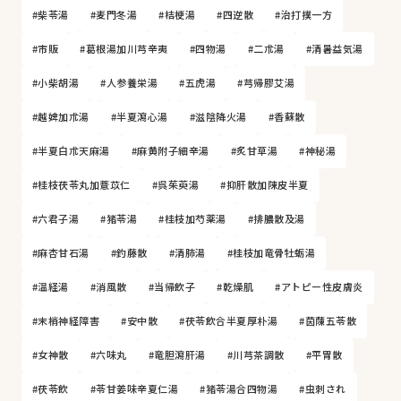
#柴苓湯
#麦門冬湯
#桔梗湯
#四逆散
#治打撲一方
#市販
#葛根湯加川芎辛夷
#四物湯
#二朮湯
#清暑益気湯
#小柴胡湯
#人参養栄湯
#五虎湯
#芎帰膠艾湯
#越婢加朮湯
#半夏瀉心湯
#滋陰降火湯
#香蘇散
#半夏白朮天麻湯
#麻黄附子細辛湯
#炙甘草湯
#神秘湯
#桂枝茯苓丸加薏苡仁
#呉茱萸湯
#抑肝散加陳皮半夏
#六君子湯
#猪苓湯
#桂枝加芍薬湯
#排膿散及湯
#麻杏甘石湯
#釣藤散
#清肺湯
#桂枝加竜骨牡蛎湯
#温経湯
#消風散
#当帰飲子
#乾燥肌
#アトピー性皮膚炎
#末梢神経障害
#安中散
#茯苓飲合半夏厚朴湯
#茵蔯五苓散
#女神散
#六味丸
#竜胆瀉肝湯
#川芎茶調散
#平胃散
#茯苓飲
#苓甘姜味辛夏仁湯
#猪苓湯合四物湯
#虫刺され