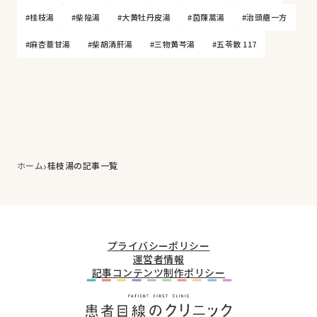
#桂枝湯
#柴陥湯
#大黄牡丹皮湯
#茵蔯蒿湯
#治頭瘡一方
#麻杏薏甘湯
#柴胡清肝湯
#三物黄芩湯
#五苓散 117
›
ホーム
桂枝湯の記事一覧
プライバシーポリシー
運営者情報
記事コンテンツ制作ポリシー