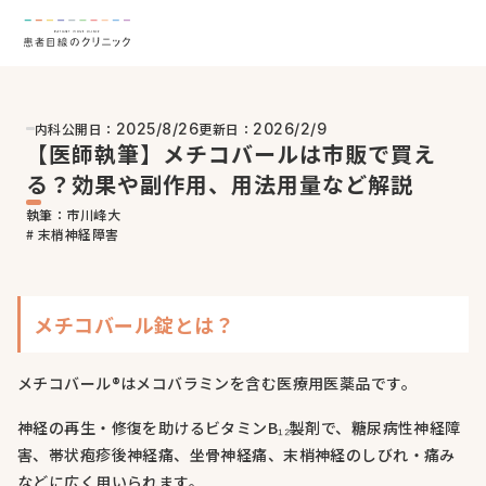
内科
公開日：
更新日：
2025/8/26
2026/2/9
【医師執筆】メチコバールは市販で買え
る？効果や副作用、用法用量など解説
執筆：市川峰大
# 末梢神経障害
メチコバール錠とは？
メチコバール®はメコバラミンを含む医療用医薬品です。
神経の再生・修復を助けるビタミンB₁₂製剤で、糖尿病性神経障
害、帯状疱疹後神経痛、坐骨神経痛、末梢神経のしびれ・痛み
などに広く用いられます。