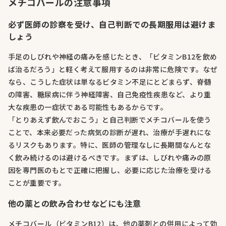
メチコバールの注意事項
必ず医師の診察を受け、自己判断での長期服用は避けま
しょう
手足のしびれや神経の痛みを感じたとき、「ビタミンB12を飲め
ば治るだろう」と軽く考えて服用するのは非常に危険です。なぜ
なら、こうした症状は単なるビタミン不足にとどまらず、脊髄
の障害、糖尿病に伴う神経障害、自己免疫性疾患など、より重
大な疾患の一症状である可能性もあるからです。
「とりあえず飲んでおこう」と自己判断でメチコバールを使う
ことで、本来必要だった病気の診断が遅れ、治療が手遅れにな
るリスクもあります。特に、医師の管理なしに長期間なんとな
く飲み続けるのは避けるべきです。まずは、しびれや痛みの原
因を専門医のもとで正確に把握し、必要に応じた治療を受ける
ことが重要です。
他の薬との飲み合わせなどにも注意
メチコバール（ビタミンB12）は、他の薬剤との併用によって効