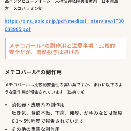
品インタビューフォーム：末梢性神経障害治療剤 日本薬局
方 メコバラミン錠
https://pins.japic.or.jp/pdf/medical_interview/IF00
008965.pdf
メチコバール®の副作用と注意事項：比較的
安全だが、漫然投与は避ける
メチコバール®の副作用
メチコバールは比較的安全性の高い薬ですが、まれに以下のよ
うな副作用が報告されています（出典※4）：
消化器・皮膚系の副作用
吐き気、食欲不振、下痢、発疹、かゆみなどは頻度
0.1〜5%程度で報告されています。
その他の重篤な副作用