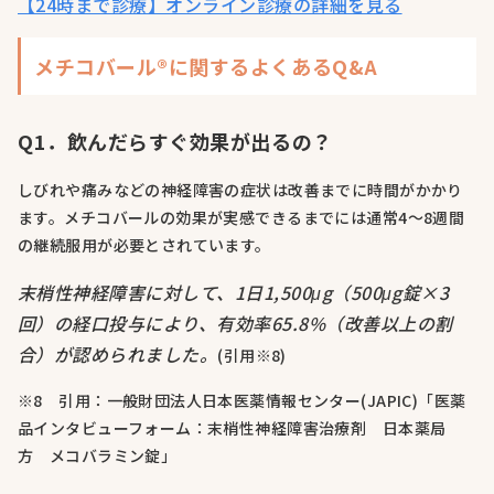
【24時まで診療】オンライン診療の詳細を見る
メチコバール®に関するよくあるQ&A
Q1．飲んだらすぐ効果が出るの？
しびれや痛みなどの神経障害の症状は改善までに時間がかかり
ます。メチコバールの効果が実感できるまでには通常4〜8週間
の継続服用が必要とされています。
末梢性神経障害に対して、1日1,500μg（500μg錠×3
回）の経口投与により、有効率65.8%（改善以上の割
合）が認められました。
(引用※8)
※8 引用：一般財団法人日本医薬情報センター(JAPIC)「医薬
品インタビューフォーム：末梢性神経障害治療剤 日本薬局
方 メコバラミン錠」