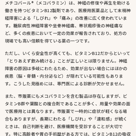
メチコバール®（メコバラミン）は、神経の修復や再生を助ける
働きを持つビタミンB12製剤であり、医療用医薬品として末梢神
経障害による「しびれ」や「痛み」の改善に広く使われていま
す。糖尿病性神経障害や坐骨神経痛、帯状疱疹後の神経痛な
ど、多くの疾患において一定の効果が報告されており、処方の
現場でも高い信頼を得ている薬の一つです。
ただし、いくら安全性が高くても、ビタミンB12だからといって
「とりあえず飲み続ける」ことが正しいとは限りません。神経
障害の原因は多岐にわたるため、効果が出ない場合にはほかの
疾患（脳・脊髄・内分泌など）が隠れている可能性もありま
す。こうした見極めには、専門医による診断が欠かせません。
また、市販薬にもメコバラミンを含む製品は存在しますが、ビ
タミンB群や葉酸との複合剤であることが多く、用量や効果の面
で医療用とは異なります。市販薬で一時的に症状が軽くなる場
合もありますが、長期にわたる「しびれ」や「違和感」が続く
ときは、自己判断を避け、医療機関を受診することが大切で
す。特に高齢者や胃の手術歴がある方では、ビタミンB12の吸収