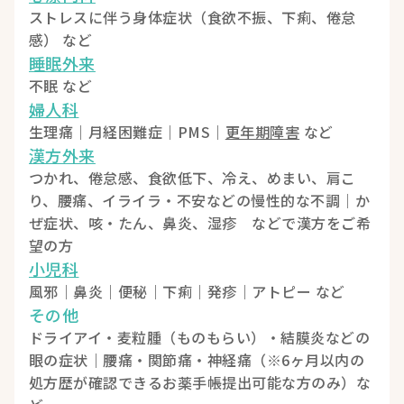
ストレスに伴う身体症状（食欲不振、下痢、倦怠
感） など
睡眠外来
不眠 など
婦人科
生理痛｜月経困難症｜PMS｜
更年期障害
など
漢方外来
つかれ、倦怠感、食欲低下、冷え、めまい、肩こ
り、腰痛、イライラ・不安などの慢性的な不調｜か
ぜ症状、咳・たん、鼻炎、湿疹 などで漢方をご希
望の方
小児科
風邪｜鼻炎｜便秘｜下痢｜発疹｜アトピー など
その他
ドライアイ・麦粒腫（ものもらい）・結膜炎などの
眼の症状｜腰痛・関節痛・神経痛（※6ヶ月以内の
処方歴が確認できるお薬手帳提出可能な方のみ）な