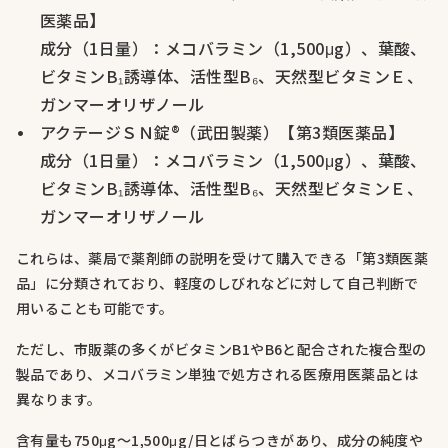
医薬品】
成分（1日量）：メコバラミン（1,500μg）、葉酸、
ビタミンB₁誘導体、活性型B₆、天然型ビタミンＥ、
ガンマーオリザノール
アクテージＳＮ錠®（武田製薬）【第3類医薬品】
成分（1日量）：メコバラミン（1,500μg）、葉酸、
ビタミンB₁誘導体、活性型B₆、天然型ビタミンＥ、
ガンマーオリザノール
これらは、薬局で薬剤師の説明を受けて購入できる「第3類医薬
品」に分類されており、軽度のしびれなどに対して自己判断で
用いることも可能です。
ただし、市販薬の多くがビタミンB1やB6と配合された複合型の
製品であり、メコバラミン単独で処方される医療用医薬品とは
異なります。
含有量も750μg〜1,500μg/日とばらつきがあり、成分の純度や