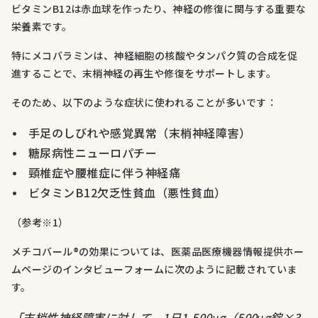
ビタミンB12は赤血球を作ったり、神経の修復に関与する重要な
栄養素です。
特にメコバラミンは、神経細胞の核酸やタンパク質の合成を促
進することで、末梢神経の再生や修復をサポートします。
そのため、以下のような症状に使われることが多いです：
手足のしびれや感覚異常（末梢神経障害）
糖尿病性ニューロパチー
頸椎症や腰椎症に伴う神経痛
ビタミンB12欠乏性貧血（悪性貧血）
（参考※1）
メチコバール®の効果については、医薬品医療機器情報提供ホー
ムページのインタビューフォームに次のように記載されていま
す。
「末梢性神経障害に対して、1日1,500μg（500μg錠×3