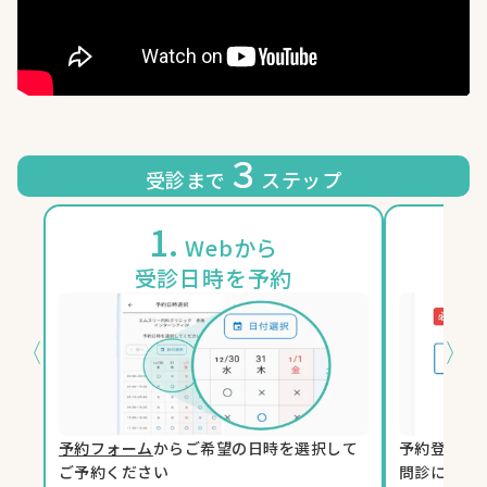
３
受診まで
ステップ
1.
2
Webから
受診日時を予約
〈
〉
予約フォーム
からご希望の日時を選択して
予約登録時
ご予約ください
問診に回答