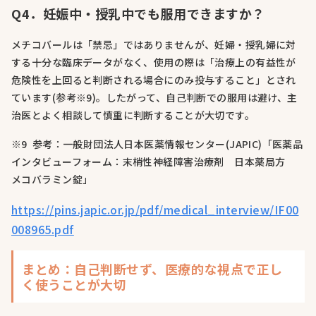
Q4．妊娠中・授乳中でも服用できますか？
メチコバールは「禁忌」ではありませんが、妊婦・授乳婦に対
する十分な臨床データがなく、使用の際は「治療上の有益性が
危険性を上回ると判断される場合にのみ投与すること」とされ
ています(参考※9)。したがって、自己判断での服用は避け、主
治医とよく相談して慎重に判断することが大切です。
※9 参考：一般財団法人日本医薬情報センター(JAPIC)「医薬品
インタビューフォーム：末梢性神経障害治療剤 日本薬局方
メコバラミン錠」
https://pins.japic.or.jp/pdf/medical_interview/IF00
008965.pdf
まとめ：自己判断せず、医療的な視点で正し
く使うことが大切