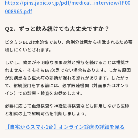
https://pins.japic.or.jp/pdf/medical_interview/IF00
008965.pdf
Q2．ずっと飲み続けても大丈夫ですか？
ビタミンB12は水溶性であり、余剰分は尿から排泄されるため蓄
積しにくいとされます。
しかし、効果が不明瞭なまま漫然と投与を続けることは推奨さ
れません。そもそもB₁₂欠乏でない場合もあります。しかも原因
が別疾患なら重大病の診断が遅れる恐れがあります。したがっ
て、継続服用をする前には、必ず医療機関（対面またはオンラ
イン）での診察・検査をお勧めします。
必要に応じて血液検査や神経伝導検査なども併用しながら医師
と相談の上で継続可否を判断しましょう。
【自宅からスマホ1台】オンライン診療の詳細を見る