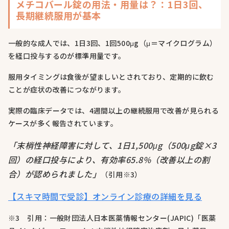
メチコバール錠の用法・用量は？：1日3回、
長期継続服用が基本
一般的な成人では、1日3回、1回500μg（μ＝マイクログラム）
を経口投与するのが標準用量です。
服用タイミングは食後が望ましいとされており、定期的に飲む
ことが症状の改善につながります。
実際の臨床データでは、4週間以上の継続服用で改善が見られる
ケースが多く報告されています。
「末梢性神経障害に対して、1日1,500μg（500μg錠×3
回）の経口投与により、有効率65.8%（改善以上の割
合）が認められました」
（引用※3）
【スキマ時間で受診】オンライン診療の詳細を見る
※3 引用：一般財団法人日本医薬情報センター(JAPIC)「医薬