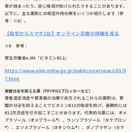
果が弱まったり、逆に吸収が妨げられたりすることがあります。
以下に、主な薬剤との相互作用の例をいくつか紹介します（参
考：※6）。
【自宅からスマホ1台】オンライン診療の詳細を見る
※6 参考：
厚生労働省eJIM「ビタミンB12」
https://www.ejim.mhlw.go.jp/public/overseas/c03/0
7.html
胃酸分泌を抑える薬（PPIやH2ブロッカーなど）
胃食道逆流症や胃潰瘍の治療で処方されるこれらの薬剤は、胃
酸の分泌を抑えることでビタミンB12の吸収を妨げ、長期的には
B12欠乏症を引き起こすことがあります。代表的な薬には、オメ
プラゾール（オメプラール®）、ランソプラゾール（タケプロン
®）、エソメプラゾール（ネキシウム®）、ボノプラザン（タケ