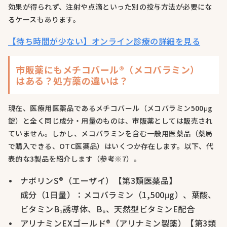
効果が得られず、注射や点滴といった別の投与方法が必要にな
るケースもあります。
【待ち時間が少ない】オンライン診療の詳細を見る
市販薬にもメチコバール®（メコバラミン）
はある？処方薬の違いは？
現在、医療用医薬品であるメチコバール（メコバラミン500μg
錠）と全く同じ成分・用量のものは、市販薬としては販売され
ていません。しかし、メコバラミンを含む一般用医薬品（薬局
で購入できる、OTC医薬品）はいくつか存在します。以下、代
表的な3製品を紹介します（参考※7）。
ナボリンS®（エーザイ）【第3類医薬品】
成分（1日量）：メコバラミン（1,500μg）、葉酸、
ビタミンB₁誘導体、B₆、天然型ビタミンE配合
アリナミンEXゴールド®（アリナミン製薬）【第3類