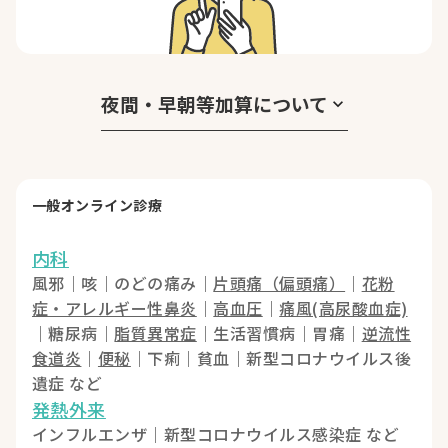
夜間・早朝等加算について
keyboard_arrow_down
一般オンライン診療
内科
風邪｜咳｜のどの痛み｜
片頭痛（偏頭痛）
｜
花粉
症・アレルギー性鼻炎
｜
高血圧
｜
痛風(高尿酸血症)
｜糖尿病｜
脂質異常症
｜生活習慣病｜胃痛｜
逆流性
食道炎
｜
便秘
｜下痢｜貧血｜新型コロナウイルス後
遺症 など
発熱外来
インフルエンザ｜新型コロナウイルス感染症 など