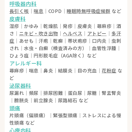
呼吸器内科
長引く咳
｜
喘息
｜COPD｜
睡眠時無呼吸症候群
など
皮膚科
湿疹｜かゆみ｜乾燥肌｜発疹｜皮膚炎｜蕁麻疹｜酒
さ｜
ニキビ・吹き出物
｜
ヘルペス
｜
アトピー
｜
多汗
症
｜あせも｜汗疱｜乾癬｜帯状疱疹｜口内炎｜虫刺
され｜水虫・白癬（検査済みの方）｜血管性浮腫｜
ひょう疽｜円形脱毛症（AGA除く）など
アレルギー科
蕁麻疹｜喘息｜鼻炎｜結膜炎｜目の充血｜
花粉症
な
ど
泌尿器科
尿漏れ｜頻尿｜排尿困難｜蛋白尿｜尿糖｜腎盂腎炎
｜膀胱炎｜前立腺炎｜尿路結石 など
頭痛
片頭痛（偏頭痛）｜緊張型頭痛｜ストレスによる慢
性頭痛 など
心療内科