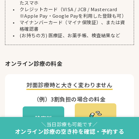
たスマホ
クレジットカード（VISA / JCB / Mastercard
※Apple Pay・Google Payを利用した登録も可）
マイナンバーカード（マイナ保険証）、または資
格確認書
(お持ちの方) 医療証、お薬手帳、検査結果など
オンライン診療の料金
対面診療時と
大きく変わりません
（例）3割負担の場合の料金
診察料
+
＼当日診療も可能です／
初診 1,000円
前後
お薬代
オンライン診療の空き枠を確認・予約する
再診 500円
前後
（対面診療時と同