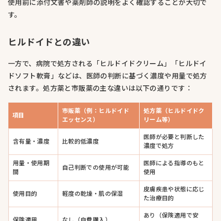
使用前に添付文書や薬剤師の説明をよく確認することが大切で
す。
ヒルドイドとの違い
一方で、病院で処方される「ヒルドイドクリーム」「ヒルドイ
ドソフト軟膏」などは、医師の判断に基づく濃度や用量で処方
されます。処方薬と市販薬の主な違いは以下の通りです：
市販薬（例：ヒルドイド
処方薬（ヒルドイドク
項目
エッセンス）
リーム等）
医師が必要と判断した
含有量・濃度
比較的低濃度
濃度で処方
用量・使用期
医師による指導のもと
自己判断での使用が可能
間
使用
皮膚疾患や状態に応じ
使用目的
軽度の乾燥・肌の保湿
た治療目的
あり（保険適用で安
保険適用
なし（自費購入）