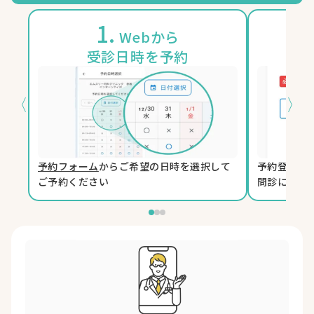
1.
2
Webから
受診日時を予約
〈
〉
予約フォーム
からご希望の日時を選択して
予約登録時
ご予約ください
問診に回答