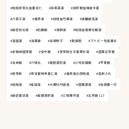
#桂枝茯苓丸加薏苡仁
#呉茱萸湯
#抑肝散加陳皮半夏
#六君子湯
#猪苓湯
#桂枝加芍薬湯
#排膿散及湯
#麻杏甘石湯
#釣藤散
#清肺湯
#桂枝加竜骨牡蛎湯
#温経湯
#消風散
#当帰飲子
#乾燥肌
#アトピー性皮膚炎
#末梢神経障害
#安中散
#茯苓飲合半夏厚朴湯
#茵蔯五苓散
#女神散
#六味丸
#竜胆瀉肝湯
#川芎茶調散
#平胃散
#茯苓飲
#苓甘姜味辛夏仁湯
#猪苓湯合四物湯
#虫刺され
#桂枝湯
#柴陥湯
#大黄牡丹皮湯
#茵蔯蒿湯
#治頭瘡一方
#麻杏薏甘湯
#柴胡清肝湯
#三物黄芩湯
#五苓散 117