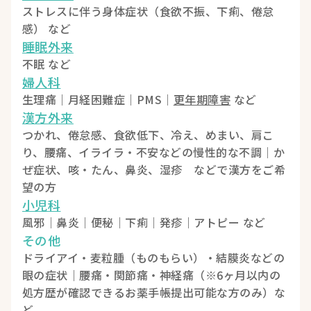
ストレスに伴う身体症状（食欲不振、下痢、倦怠
感） など
睡眠外来
不眠 など
婦人科
生理痛｜月経困難症｜PMS｜
更年期障害
など
漢方外来
つかれ、倦怠感、食欲低下、冷え、めまい、肩こ
り、腰痛、イライラ・不安などの慢性的な不調｜か
ぜ症状、咳・たん、鼻炎、湿疹 などで漢方をご希
望の方
小児科
風邪｜鼻炎｜便秘｜下痢｜発疹｜アトピー など
その他
ドライアイ・麦粒腫（ものもらい）・結膜炎などの
眼の症状｜腰痛・関節痛・神経痛（※6ヶ月以内の
処方歴が確認できるお薬手帳提出可能な方のみ）な
ど