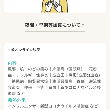
夜間・早朝等加算について
keyboard_arrow_down
一般オンライン診療
内科
風邪｜咳｜のどの痛み｜
片頭痛（偏頭痛）
｜
花粉
症・アレルギー性鼻炎
｜
高血圧
｜
痛風(高尿酸血症)
｜糖尿病｜
脂質異常症
｜生活習慣病｜胃痛｜
逆流性
食道炎
｜
便秘
｜下痢｜貧血｜新型コロナウイルス後
遺症 など
発熱外来
インフルエンザ｜新型コロナウイルス感染症 など