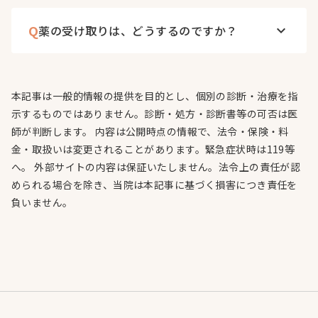
Q
薬の受け取りは、どうするのですか？
keyboard_arrow_down
本記事は一般的情報の提供を目的とし、個別の診断・治療を指
示するものではありません。診断・処方・診断書等の可否は医
師が判断します。 内容は公開時点の情報で、法令・保険・料
金・取扱いは変更されることがあります。緊急症状時は119等
へ。 外部サイトの内容は保証いたしません。法令上の責任が認
められる場合を除き、当院は本記事に基づく損害につき責任を
負いません。