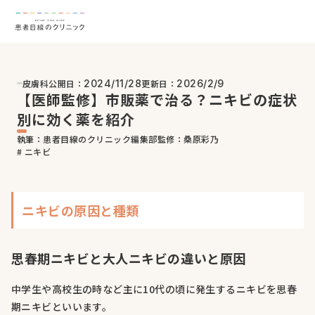
皮膚科
公開日：
更新日：
2024/11/28
2026/2/9
【医師監修】市販薬で治る？ニキビの症状
別に効く薬を紹介
執筆：患者目線のクリニック編集部
監修：桑原彩乃
# ニキビ
ニキビの原因と種類
思春期ニキビと大人ニキビの違いと原因
中学生や高校生の時など主に10代の頃に発生するニキビを思春
期ニキビといいます。