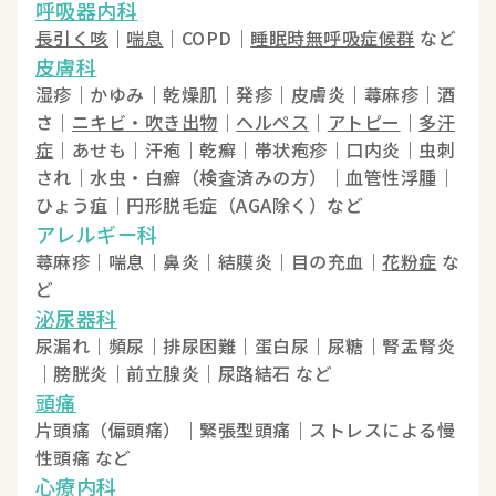
呼吸器内科
長引く咳
｜
喘息
｜COPD｜
睡眠時無呼吸症候群
など
皮膚科
湿疹｜かゆみ｜乾燥肌｜発疹｜皮膚炎｜蕁麻疹｜酒
さ｜
ニキビ・吹き出物
｜
ヘルペス
｜
アトピー
｜
多汗
症
｜あせも｜汗疱｜乾癬｜帯状疱疹｜口内炎｜虫刺
され｜水虫・白癬（検査済みの方）｜血管性浮腫｜
ひょう疽｜円形脱毛症（AGA除く）など
アレルギー科
蕁麻疹｜喘息｜鼻炎｜結膜炎｜目の充血｜
花粉症
な
ど
泌尿器科
尿漏れ｜頻尿｜排尿困難｜蛋白尿｜尿糖｜腎盂腎炎
｜膀胱炎｜前立腺炎｜尿路結石 など
頭痛
片頭痛（偏頭痛）｜緊張型頭痛｜ストレスによる慢
性頭痛 など
心療内科