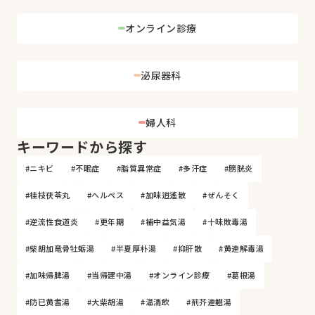
オンライン診療
泌尿器科
婦人科
キーワードから探す
#ニキビ
#不眠症
#脂質異常症
#多汗症
#膀胱炎
#桂枝茯苓丸
#ヘルペス
#加味逍遙散
#ぜんそく
#逆流性食道炎
#更年期
#補中益気湯
#十味敗毒湯
#柴胡加竜骨牡蛎湯
#半夏厚朴湯
#抑肝散
#黄連解毒湯
#加味帰脾湯
#当帰建中湯
#オンライン診療
#葛根湯
#防已黄耆湯
#大柴胡湯
#温清飲
#荊芥連翹湯