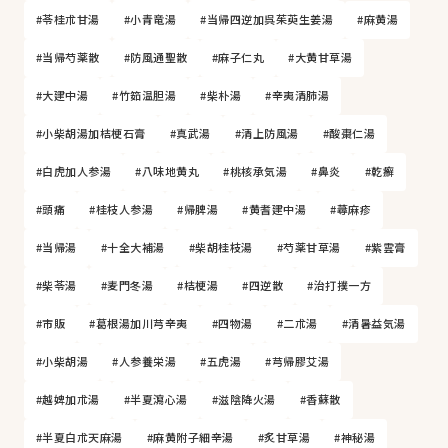
#苓桂朮甘湯
#小青竜湯
#当帰四逆加呉茱萸生姜湯
#麻黄湯
#当帰芍薬散
#防風通聖散
#麻子仁丸
#大黄甘草湯
#大建中湯
#竹筎温胆湯
#柴朴湯
#辛夷清肺湯
#小柴胡湯加桔梗石膏
#真武湯
#清上防風湯
#酸棗仁湯
#白虎加人参湯
#八味地黄丸
#桃核承気湯
#鼻炎
#乾癬
#頭痛
#桂枝人参湯
#帰脾湯
#黄耆建中湯
#蕁麻疹
#当帰湯
#十全大補湯
#柴胡桂枝湯
#芍薬甘草湯
#紫雲膏
#柴苓湯
#麦門冬湯
#桔梗湯
#四逆散
#治打撲一方
#市販
#葛根湯加川芎辛夷
#四物湯
#二朮湯
#清暑益気湯
#小柴胡湯
#人参養栄湯
#五虎湯
#芎帰膠艾湯
#越婢加朮湯
#半夏瀉心湯
#滋陰降火湯
#香蘇散
#半夏白朮天麻湯
#麻黄附子細辛湯
#炙甘草湯
#神秘湯