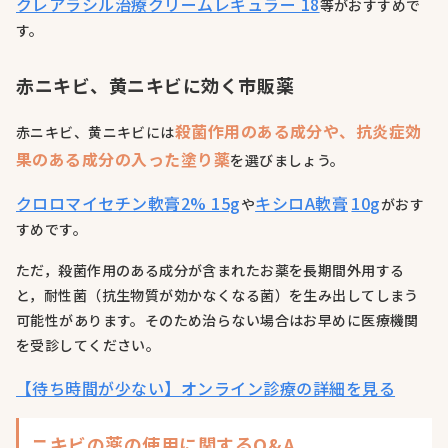
クレアラシル治療クリームレギュラー 18
等がおすすめで
す。
赤ニキビ、黄ニキビに効く市販薬
殺菌作用のある成分や、抗炎症効
赤ニキビ、黄ニキビには
果のある成分の入った塗り薬
を選びましょう。
クロロマイセチン軟膏2% 15g
キシロA軟膏
10g
や
がおす
すめです。
ただ，殺菌作用のある成分が含まれたお薬を長期間外用する
と，耐性菌（抗生物質が効かなくなる菌）を生み出してしまう
可能性があります。そのため治らない場合はお早めに医療機関
を受診してください。
【待ち時間が少ない】オンライン診療の詳細を見る
ニキビの薬の使用に関するQ&A