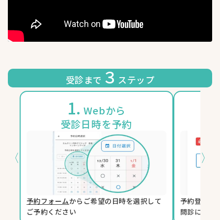
３
受診まで
ステップ
1.
2
Webから
受診日時を予約
〈
〉
予約フォーム
からご希望の日時を選択して
予約登録時
ご予約ください
問診に回答