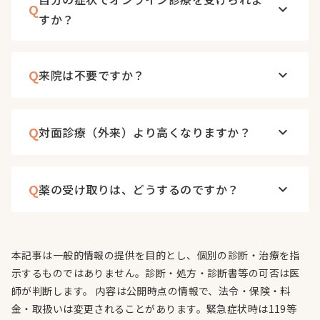
Q
keyboard_arrow_down
すか？
Q
来院は不要ですか？
keyboard_arrow_down
Q
対面診療（外来）より高くなりますか？
keyboard_arrow_down
Q
薬の受け取りは、どうするのですか？
keyboard_arrow_down
本記事は一般的情報の提供を目的とし、個別の診断・治療を指
示するものではありません。診断・処方・診断書等の可否は医
師が判断します。 内容は公開時点の情報で、法令・保険・料
金・取扱いは変更されることがあります。緊急症状時は119等