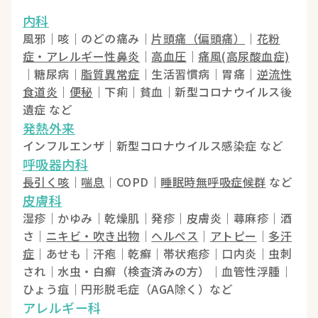
内科
風邪｜咳｜のどの痛み｜
片頭痛（偏頭痛）
｜
花粉
症・アレルギー性鼻炎
｜
高血圧
｜
痛風(高尿酸血症)
｜糖尿病｜
脂質異常症
｜生活習慣病｜胃痛｜
逆流性
食道炎
｜
便秘
｜下痢｜貧血｜新型コロナウイルス後
遺症 など
発熱外来
インフルエンザ｜新型コロナウイルス感染症 など
呼吸器内科
長引く咳
｜
喘息
｜COPD｜
睡眠時無呼吸症候群
など
皮膚科
湿疹｜かゆみ｜乾燥肌｜発疹｜皮膚炎｜蕁麻疹｜酒
さ｜
ニキビ・吹き出物
｜
ヘルペス
｜
アトピー
｜
多汗
症
｜あせも｜汗疱｜乾癬｜帯状疱疹｜口内炎｜虫刺
され｜水虫・白癬（検査済みの方）｜血管性浮腫｜
ひょう疽｜円形脱毛症（AGA除く）など
アレルギー科