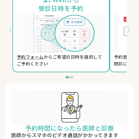
受診日時を予約
〈
〉
予約フォーム
からご希望の日時を選択して
予約登録時
ご予約ください
問診に回答
予約時間になったら医師と診察
医師からスマホのビデオ通話がかかってきます