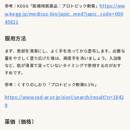
https://ww
参考：KEGG「医療用医薬品：プロトピック軟膏」
w.kegg.jp/medicus-bin/japic_med?japic_code=000
45821
服用方法
まず、患部を清潔にし、よく手を洗ってから塗布します。必要な
量をやさしく塗り広げた後は、再度手を洗いましょう。入浴後
など、肌が清潔で湿っていないタイミングで使用するのがおす
すめです。
参考：くすりのしおり「プロトピック軟膏0.1％」
https://www.rad-ar.or.jp/siori/search/result?n=1842
9
薬価（価格）