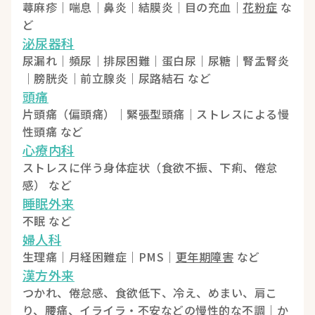
蕁麻疹｜喘息｜鼻炎｜結膜炎｜目の充血｜
花粉症
な
ど
泌尿器科
尿漏れ｜頻尿｜排尿困難｜蛋白尿｜尿糖｜腎盂腎炎
｜膀胱炎｜前立腺炎｜尿路結石 など
頭痛
片頭痛（偏頭痛）｜緊張型頭痛｜ストレスによる慢
性頭痛 など
心療内科
ストレスに伴う身体症状（食欲不振、下痢、倦怠
感） など
睡眠外来
不眠 など
婦人科
生理痛｜月経困難症｜PMS｜
更年期障害
など
漢方外来
つかれ、倦怠感、食欲低下、冷え、めまい、肩こ
り、腰痛、イライラ・不安などの慢性的な不調｜か