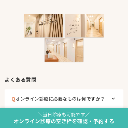
よくある質問
Q
オンライン診療に必要なものは何ですか？
keyboard_arrow_down
＼当日診療も可能です／
オンライン診療の空き枠を確認・予約する
自分の症状でオンライン診療を受けられま
Q
keyboard_arrow_down