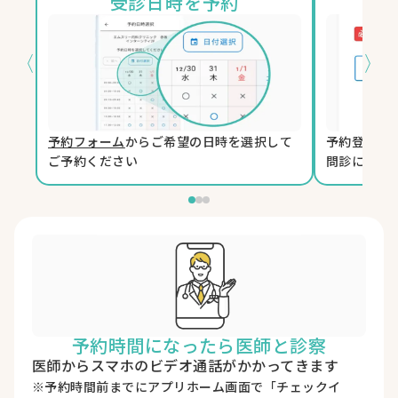
受診日時を予約
〈
〉
予約フォーム
からご希望の日時を選択して
予約登録時
ご予約ください
問診に回答
予約時間になったら医師と診察
医師からスマホのビデオ通話がかかってきます
※予約時間前までにアプリホーム画面で「チェックイ