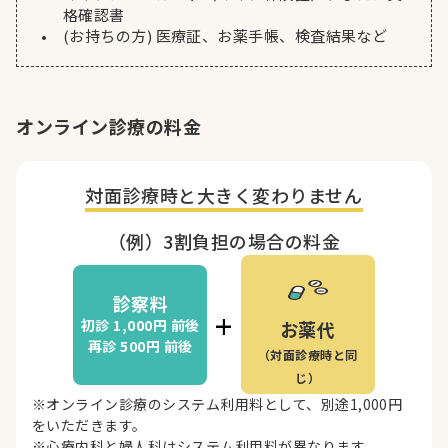
格確認書
(お持ちの方) 医療証、お薬手帳、検査結果など
オンライン診療の料金
対面診療時と
大きく変わりません
（例）3割負担の場合の料金
診察料
+
初診 1,000円
前後
お薬代
再診 500円
前後
（対面診療時と同
じ）
※オンライン診療のシステム利用料として、別途1,000円
をいただきます。
※心療内科と婦人科はシステム利用料が異なります。