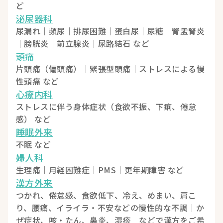
ど
泌尿器科
尿漏れ｜頻尿｜排尿困難｜蛋白尿｜尿糖｜腎盂腎炎
｜膀胱炎｜前立腺炎｜尿路結石 など
頭痛
片頭痛（偏頭痛）｜緊張型頭痛｜ストレスによる慢
性頭痛 など
心療内科
ストレスに伴う身体症状（食欲不振、下痢、倦怠
感） など
睡眠外来
不眠 など
婦人科
生理痛｜月経困難症｜PMS｜
更年期障害
など
漢方外来
つかれ、倦怠感、食欲低下、冷え、めまい、肩こ
り、腰痛、イライラ・不安などの慢性的な不調｜か
ぜ症状、咳・たん、鼻炎、湿疹 などで漢方をご希