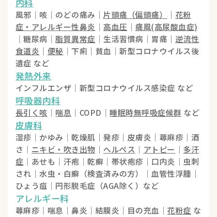
内科
風邪｜咳｜のどの痛み｜
片頭痛（偏頭痛）
｜
花粉
症・アレルギー性鼻炎
｜
高血圧
｜
痛風(高尿酸血症)
｜糖尿病｜
脂質異常症
｜生活習慣病｜胃痛｜
逆流性
食道炎
｜
便秘
｜下痢｜貧血｜新型コロナウイルス後
遺症 など
発熱外来
インフルエンザ｜新型コロナウイルス感染症 など
呼吸器内科
長引く咳
｜
喘息
｜COPD｜
睡眠時無呼吸症候群
など
皮膚科
湿疹｜かゆみ｜乾燥肌｜発疹｜皮膚炎｜蕁麻疹｜酒
さ｜
ニキビ・吹き出物
｜
ヘルペス
｜
アトピー
｜
多汗
症
｜あせも｜汗疱｜乾癬｜帯状疱疹｜口内炎｜虫刺
され｜水虫・白癬（検査済みの方）｜血管性浮腫｜
ひょう疽｜円形脱毛症（AGA除く）など
アレルギー科
蕁麻疹｜喘息｜鼻炎｜結膜炎｜目の充血｜
花粉症
な