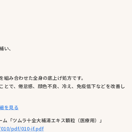
補い、
を組み合わせた全身の底上げ処方です。
ことで、倦怠感、顔色不良、冷え、免疫低下などを改善し
細を見る
ォーム「ツムラ十全大補湯エキス顆粒（医療用）」
/010/pdf/010-if.pdf