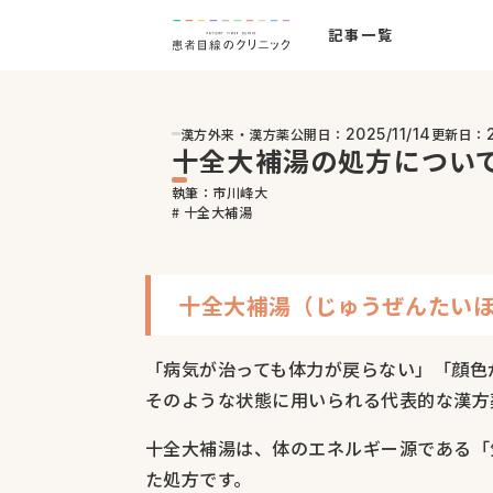
記事一覧
漢方外来・漢方薬
公開日：
更新日：
2025/11/14
十全大補湯の処方につい
執筆：市川峰大
# 十全大補湯
十全大補湯（じゅうぜんたい
「病気が治っても体力が戻らない」「顔色
そのような状態に用いられる代表的な漢方
十全大補湯は、体のエネルギー源である「
た処方です。