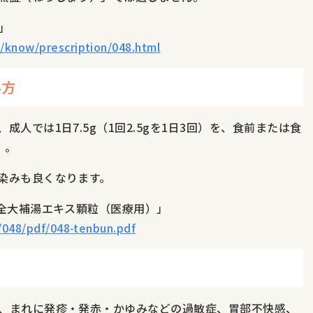
」
/know/prescription/048.html
み方
人では1日7.5g（1回2.5gを1日3回）を、食前または食
）。
染みも良くなります。
十全大補湯エキス顆粒（医療用）」
s/048/pdf/048-tenbun.pdf
、まれに発疹・発赤・かゆみなどの過敏症、胃部不快感、