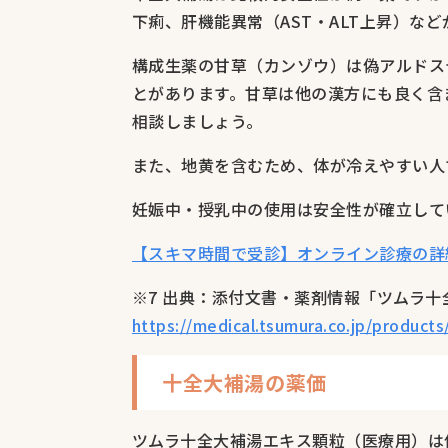
下痢、肝機能異常（AST・ALT上昇）な
構成生薬の甘草（カンゾウ）は偽アルドス
とがあります。甘草は他の漢方にも良く含
相談しましょう。
また、地黄を含むため、体が冷えやすい人
妊娠中・授乳中の使用は安全性が確立して
【スキマ時間で受診】オンライン診療の詳
※7 出典：添付文書・薬剤情報「ツムラ
https://medical.tsumura.co.jp/product
十全大補湯の薬価
ツムラ十全大補湯エキス顆粒（医療用）は