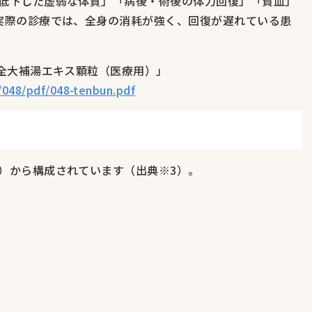
低下した虚弱な体質」「病後・術後の体力回復」「貧血」
実際の診療では、全身の消耗が強く、回復が遅れている患
十全大補湯エキス顆粒（医療用）」
s/048/pdf/048-tenbun.pdf
）から構成されています（出典※3）。