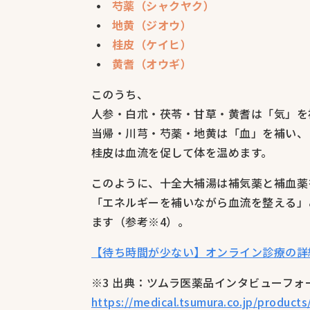
芍薬（シャクヤク）
地黄（ジオウ）
桂皮（ケイヒ）
黄耆（オウギ）
このうち、
人参・白朮・茯苓・甘草・黄耆は「気」を
当帰・川芎・芍薬・地黄は「血」を補い、
桂皮は血流を促して体を温めます。
このように、十全大補湯は補気薬と補血薬
「エネルギーを補いながら血流を整える」
ます（参考※4）。
【待ち時間が少ない】オンライン診療の詳
※3 出典：ツムラ医薬品インタビューフ
https://medical.tsumura.co.jp/products