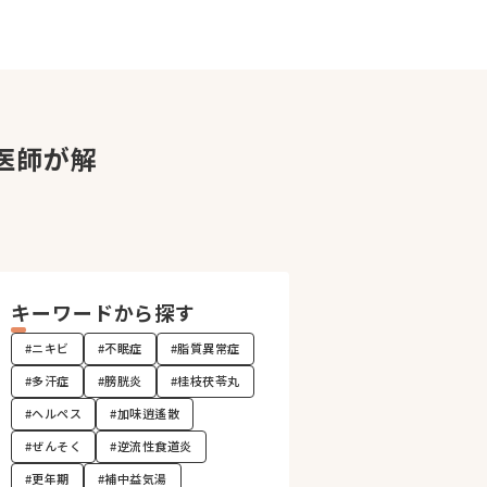
医師が解
キーワードから探す
#ニキビ
#不眠症
#脂質異常症
#多汗症
#膀胱炎
#桂枝茯苓丸
#ヘルペス
#加味逍遙散
#ぜんそく
#逆流性食道炎
#更年期
#補中益気湯