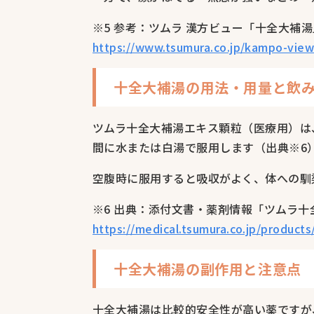
※5 参考：ツムラ 漢方ビュー「十全大補湯
https://www.tsumura.co.jp/kampo-view
十全大補湯の用法・用量と飲
ツムラ十全大補湯エキス顆粒（医療用）は、成
間に水または白湯で服用します（出典※6
空腹時に服用すると吸収がよく、体への馴
※6 出典：添付文書・薬剤情報「ツムラ
https://medical.tsumura.co.jp/product
十全大補湯の副作用と注意点
十全大補湯は比較的安全性が高い薬ですが