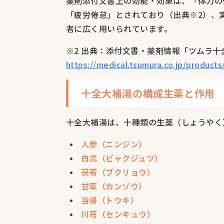
薬剤添付文書上の効能・効果は、「体力の
「疲労倦怠」とされており（出典※2）、
者に広く用いられています。
※2 出典：添付文書・薬剤情報「ツムラ
https://medical.tsumura.co.jp/product
十全大補湯の構成生薬と作用
十全大補湯は、十種類の生薬（しょうやく
人参（ニンジン）
白朮（ビャクジュツ）
茯苓（ブクリョウ）
甘草（カンゾウ）
当帰（トウキ）
川芎（センキュウ）