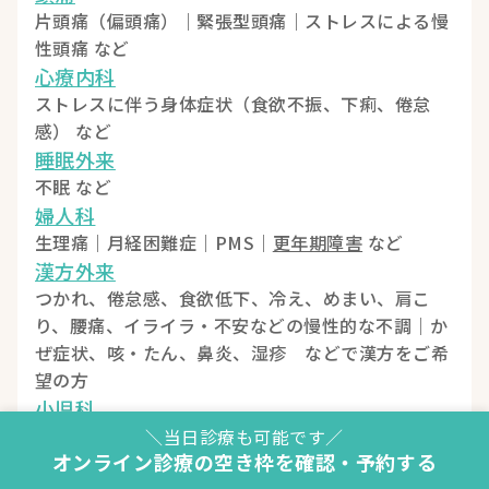
片頭痛（偏頭痛）｜緊張型頭痛｜ストレスによる慢
性頭痛 など
心療内科
ストレスに伴う身体症状（食欲不振、下痢、倦怠
感） など
睡眠外来
不眠 など
婦人科
生理痛｜月経困難症｜PMS｜
更年期障害
など
漢方外来
つかれ、倦怠感、食欲低下、冷え、めまい、肩こ
り、腰痛、イライラ・不安などの慢性的な不調｜か
ぜ症状、咳・たん、鼻炎、湿疹 などで漢方をご希
望の方
小児科
風邪｜鼻炎｜便秘｜下痢｜発疹｜アトピー など
＼当日診療も可能です／
オンライン診療の空き枠を確認・予約する
その他