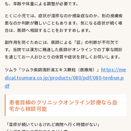
も、年齢や体重による調整が必要です。
とくに小児では、症状が湿疹なのか感染症なのか、別の皮膚疾
患なのか判断が難しいこともあります。気になる症状が続く場
合は、医師へ相談することをおすすめします。
副作用を防ぐためには、医師による「証」の判断が不可欠で
す。当院では漢方に精通した医師がオンラインでの丁寧な問診
を通じてお一人おひとりの体質や症状を詳しくお伺いします。
https://me
ツムラ「ツムラ柴胡清肝湯エキス顆粒（医療用）」
dical.tsumura.co.jp/products/080/pdf/080-tenbun.p
df
患者目線のクリニックオンライン診療なら自
宅から相談可能
「湿疹が続いているけれど病院へ行く時間がない」