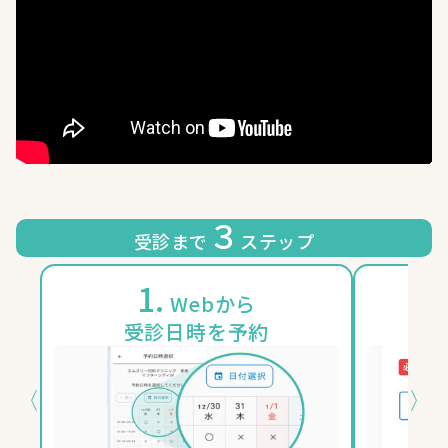
３
受診まで
ステップ
1.
2
Webから
受診日時を予約
〈
〉