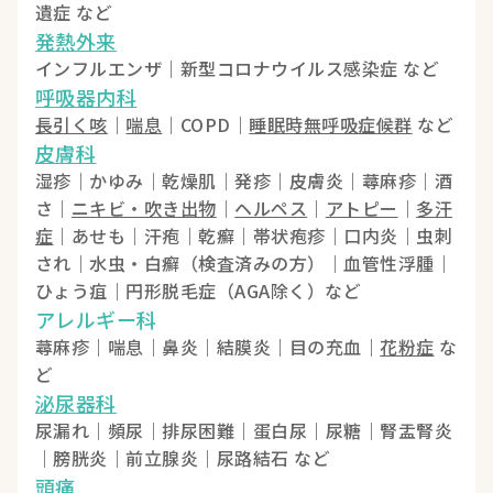
遺症 など
発熱外来
インフルエンザ｜新型コロナウイルス感染症 など
呼吸器内科
長引く咳
｜
喘息
｜COPD｜
睡眠時無呼吸症候群
など
皮膚科
湿疹｜かゆみ｜乾燥肌｜発疹｜皮膚炎｜蕁麻疹｜酒
さ｜
ニキビ・吹き出物
｜
ヘルペス
｜
アトピー
｜
多汗
症
｜あせも｜汗疱｜乾癬｜帯状疱疹｜口内炎｜虫刺
され｜水虫・白癬（検査済みの方）｜血管性浮腫｜
ひょう疽｜円形脱毛症（AGA除く）など
アレルギー科
蕁麻疹｜喘息｜鼻炎｜結膜炎｜目の充血｜
花粉症
な
ど
泌尿器科
尿漏れ｜頻尿｜排尿困難｜蛋白尿｜尿糖｜腎盂腎炎
｜膀胱炎｜前立腺炎｜尿路結石 など
頭痛