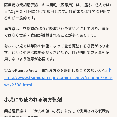
医療用の柴胡清肝湯エキス顆粒（医療用）は、通常、成人では1
日7.5gを2〜3回に分けて服用します。食前または食間に服用す
るのが一般的です。
漢方薬は、空腹時のほうが吸収されやすいとされており、食後
ではなく食前・食間が推奨されることが多くあります。
なお、小児では年齢や体重によって量を調整する必要がありま
す。とくに小児は体格差が大きいため、自己判断で成人量を使
用しないよう注意が必要です。
h
ツムラKampo View「まだ漢方薬を服用したことのない人へ」
ttps://www.tsumura.co.jp/kampo-view/column/kvne
ws/2598.html
小児にも使われる漢方製剤
柴胡清肝湯は、「かんの強い小児」に対して使用される代表的