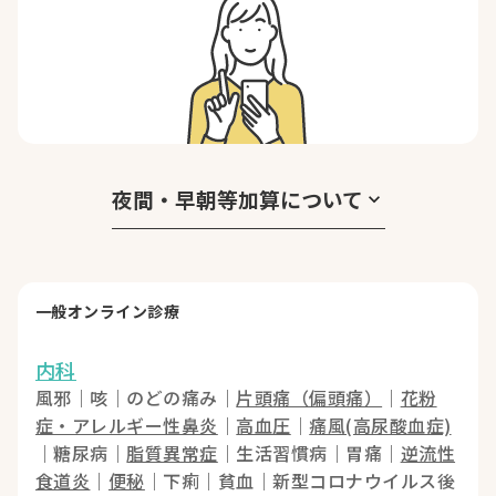
夜間・早朝等加算について
keyboard_arrow_down
一般オンライン診療
内科
風邪｜咳｜のどの痛み｜
片頭痛（偏頭痛）
｜
花粉
症・アレルギー性鼻炎
｜
高血圧
｜
痛風(高尿酸血症)
｜糖尿病｜
脂質異常症
｜生活習慣病｜胃痛｜
逆流性
食道炎
｜
便秘
｜下痢｜貧血｜新型コロナウイルス後