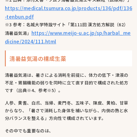
https://medical.tsumura.co.jp/products/136/pdf/136
-tenbun.pdf
※3 参考：名城大学特設サイト「第111回 漢方処方解説（62）
https://www.meijo-u.ac.jp/sp/harbal_me
清暑益気湯」
dicine/2024/111.html
清暑益気湯の構成生薬
清暑益気湯は、暑さによる消耗を前提に、体力の低下・津液の
不足・胃腸機能の弱りを同時に立て直す目的で構成された処方
です（出典※4、参考※5）。
人参、黄耆、白朮、当帰、麦門冬、五味子、陳皮、黄柏、甘草
からなり、「暑さで消耗した身体を補いながら、内側の熱と水
分バランスを整える」方向性で構成されています。
その中でも重要なのは、