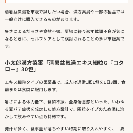
清暑益気湯を市販で試したい場合、漢方薬局や一部の製品では
一般向けに購入できるものがあります。
暑さによるだるさや食欲不振、夏場に繰り返す体調不良が気に
なるときに、セルフケアとして検討されることの多い市販薬で
す。
小太郎漢方製薬「清暑益気湯エキス細粒G『コタ
ロー』30包」
エキス細粒タイプの医薬品で、成人は通常1回1包を1日3回、食
前または食間に服用します。
暑さによる体力低下、食欲不振、全身倦怠感といった、いわゆ
る夏バテ症状を想定した処方設計で、顆粒タイプのため湯に溶
かして飲みやすい点も特徴です。
発汗が多く、食事量が落ちやすい時期に取り入れやすく、「夏