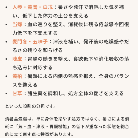
人参・黄耆・白朮
：暑さや発汗で消耗した気を補
い、低下した体力の土台を支える
当帰
：血の巡りを整え、消耗後に残る倦怠感や回復
力低下を下支えする
麦門冬・五味子
：津液を補い、発汗後の乾燥感やだ
るさの残りを和らげる
陳皮
：胃腸の働きを整え、食欲低下や消化吸収の落
ち込みに対応する
黄柏
：暑熱による内側の熱感を抑え、全身のバラン
スを整える
甘草
：諸生薬を調和し、処方全体の働きを支える
といった役割の分担です。
清暑益気湯は、単に身体を冷やす処方ではなく、暑さによる消
耗に「気・血・津液・胃腸機能」の低下が重なった状態を総合
的に立て直す点に特徴があります。