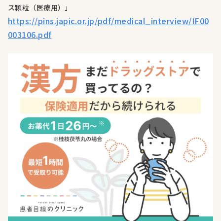
ス顆粒（医療用）」
https://pins.japic.or.jp/pdf/medical_interview/IF00
003106.pdf