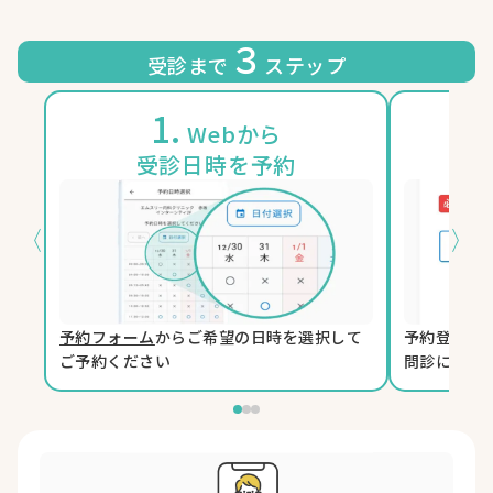
３
受診まで
ステップ
1.
2
Webから
受診日時を予約
〈
〉
予約フォーム
からご希望の日時を選択して
予約登録時
ご予約ください
問診に回答