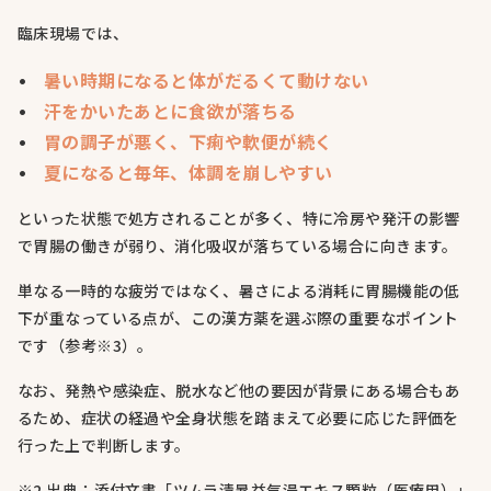
臨床現場では、
暑い時期になると体がだるくて動けない
汗をかいたあとに食欲が落ちる
胃の調子が悪く、下痢や軟便が続く
夏になると毎年、体調を崩しやすい
といった状態で処方されることが多く、特に冷房や発汗の影響
で胃腸の働きが弱り、消化吸収が落ちている場合に向きます。
単なる一時的な疲労ではなく、暑さによる消耗に胃腸機能の低
下が重なっている点が、この漢方薬を選ぶ際の重要なポイント
です（参考※3）。
なお、発熱や感染症、脱水など他の要因が背景にある場合もあ
るため、症状の経過や全身状態を踏まえて必要に応じた評価を
行った上で判断します。
※2 出典：添付文書「ツムラ清暑益気湯エキス顆粒（医療用）」