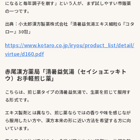
になると毎年調子を崩す」という人が、まず試しやすい市販薬
の一つです。
出典：小太郎漢方製薬株式会社「清暑益気湯エキス細粒G『コタ
ロー』30包」
https://www.kotaro.co.jp/iryou/product_list/detail/
virtue/d160.pdf
赤尾漢方薬局「清暑益気湯（セイショエッキト
ウ）お手軽煎じ薬」
こちらは、煎じ薬タイプの清暑益気湯で、生薬を煎じて服用す
る形式です。
エキス製剤とは異なり、煎じ薬ならではの香りや味を感じなが
ら服用したい方や、漢方本来の形に近い方法を希望する方に向
いています。