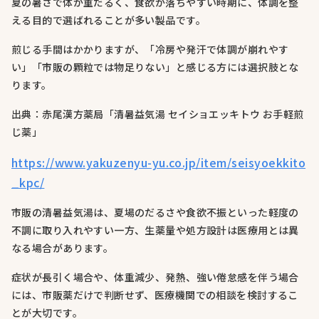
夏の暑さで体が重だるく、食欲が落ちやすい時期に、体調を整
える目的で選ばれることが多い製品です。
煎じる手間はかかりますが、「冷房や発汗で体調が崩れやす
い」「市販の顆粒では物足りない」と感じる方には選択肢とな
ります。
出典：赤尾漢方薬局「清暑益気湯 セイショエッキトウ お手軽煎
じ薬」
https://www.yakuzenyu-yu.co.jp/item/seisyoekkito
_kpc/
市販の清暑益気湯は、夏場のだるさや食欲不振といった軽度の
不調に取り入れやすい一方、生薬量や処方設計は医療用とは異
なる場合があります。
症状が長引く場合や、体重減少、発熱、強い倦怠感を伴う場合
には、市販薬だけで判断せず、医療機関での相談を検討するこ
とが大切です。