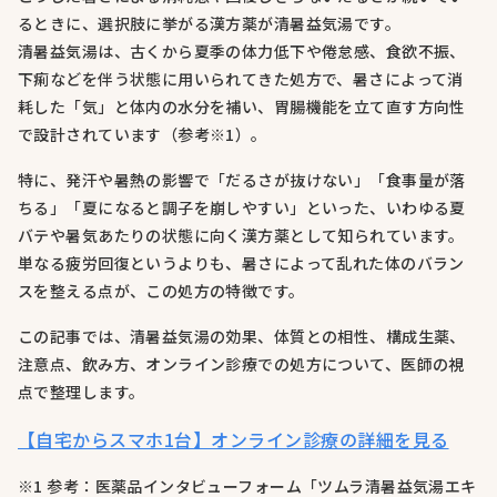
るときに、選択肢に挙がる漢方薬が清暑益気湯です。
清暑益気湯は、古くから夏季の体力低下や倦怠感、食欲不振、
下痢などを伴う状態に用いられてきた処方で、暑さによって消
耗した「気」と体内の水分を補い、胃腸機能を立て直す方向性
で設計されています（参考※1）。
特に、発汗や暑熱の影響で「だるさが抜けない」「食事量が落
ちる」「夏になると調子を崩しやすい」といった、いわゆる夏
バテや暑気あたりの状態に向く漢方薬として知られています。
単なる疲労回復というよりも、暑さによって乱れた体のバラン
スを整える点が、この処方の特徴です。
この記事では、清暑益気湯の効果、体質との相性、構成生薬、
注意点、飲み方、オンライン診療での処方について、医師の視
点で整理します。
【自宅からスマホ1台】オンライン診療の詳細を見る
※1 参考：医薬品インタビューフォーム「ツムラ清暑益気湯エキ