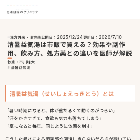
漢方外来・漢方薬
公開日：
更新日：
2025/12/24
2026/7/10
清暑益気湯は市販で買える？効果や副作
用、飲み方、処方薬との違いを医師が解説
執筆：市川峰大
# 清暑益気湯
清暑益気湯（せいしょえっきとう）とは
「暑い時期になると、体が重だるくて動くのがつらい」
「汗をかきすぎて、食欲も気力も落ちてしまう」
「夏になると毎年、同じように体調を崩す」
こうした暑さによる消耗感や回復しきらないだるさが続いてい