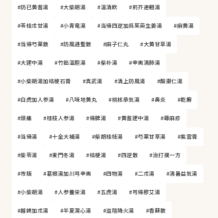
#防已黄耆湯
#大柴胡湯
#温清飲
#荊芥連翹湯
#苓桂朮甘湯
#小青竜湯
#当帰四逆加呉茱萸生姜湯
#麻黄湯
#当帰芍薬散
#防風通聖散
#麻子仁丸
#大黄甘草湯
#大建中湯
#竹筎温胆湯
#柴朴湯
#辛夷清肺湯
#小柴胡湯加桔梗石膏
#真武湯
#清上防風湯
#酸棗仁湯
#白虎加人参湯
#八味地黄丸
#桃核承気湯
#鼻炎
#乾癬
#頭痛
#桂枝人参湯
#帰脾湯
#黄耆建中湯
#蕁麻疹
#当帰湯
#十全大補湯
#柴胡桂枝湯
#芍薬甘草湯
#紫雲膏
#柴苓湯
#麦門冬湯
#桔梗湯
#四逆散
#治打撲一方
#市販
#葛根湯加川芎辛夷
#四物湯
#二朮湯
#清暑益気湯
#小柴胡湯
#人参養栄湯
#五虎湯
#芎帰膠艾湯
#越婢加朮湯
#半夏瀉心湯
#滋陰降火湯
#香蘇散