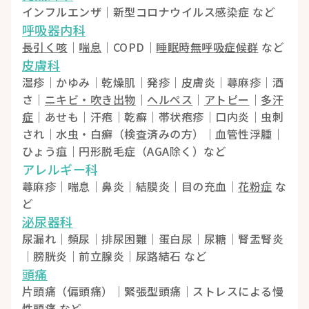
インフルエンザ｜新型コロナウイルス感染症 など
呼吸器内科
長引く咳
｜
喘息
｜COPD｜
睡眠時無呼吸症候群
など
皮膚科
湿疹｜かゆみ｜乾燥肌｜発疹｜皮膚炎｜蕁麻疹｜酒
さ｜
ニキビ・吹き出物
｜
ヘルペス
｜
アトピー
｜
多汗
症
｜あせも｜汗疱｜乾癬｜帯状疱疹｜口内炎｜虫刺
され｜水虫・白癬（検査済みの方）｜血管性浮腫｜
ひょう疽｜円形脱毛症（AGA除く）など
アレルギー科
蕁麻疹｜喘息｜鼻炎｜結膜炎｜目の充血｜
花粉症
な
ど
泌尿器科
尿漏れ｜頻尿｜排尿困難｜蛋白尿｜尿糖｜腎盂腎炎
｜膀胱炎｜前立腺炎｜尿路結石 など
頭痛
片頭痛（偏頭痛）｜緊張型頭痛｜ストレスによる慢
性頭痛 など