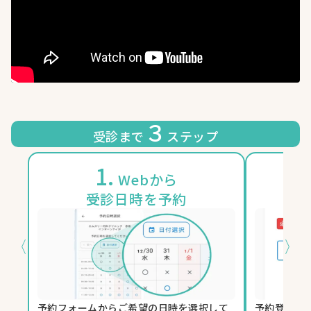
３
受診まで
ステップ
1.
2
Webから
受診日時を予約
〈
〉
予約フォーム
からご希望の日時を選択して
予約登録時