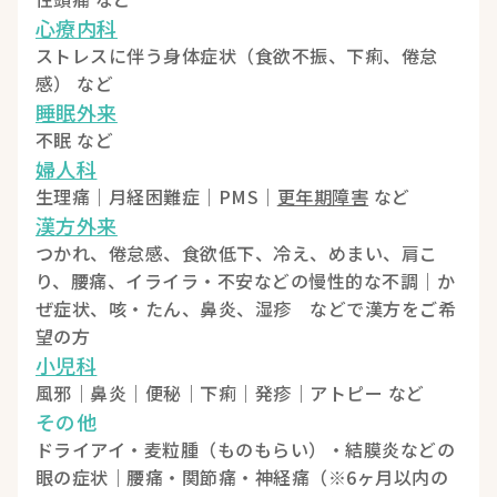
心療内科
ストレスに伴う身体症状（食欲不振、下痢、倦怠
感） など
睡眠外来
不眠 など
婦人科
生理痛｜月経困難症｜PMS｜
更年期障害
など
漢方外来
つかれ、倦怠感、食欲低下、冷え、めまい、肩こ
り、腰痛、イライラ・不安などの慢性的な不調｜か
ぜ症状、咳・たん、鼻炎、湿疹 などで漢方をご希
望の方
小児科
風邪｜鼻炎｜便秘｜下痢｜発疹｜アトピー など
その他
ドライアイ・麦粒腫（ものもらい）・結膜炎などの
眼の症状｜腰痛・関節痛・神経痛（※6ヶ月以内の