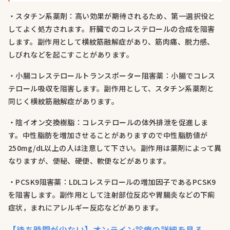
・スタチン系薬剤：高い効果が期待されるため、第一選択役と
してよく処方されます。肝臓でのコレステロールの合成を阻害
します。副作用として横紋筋融解症があり、筋肉痛、脱力感、
しびれなどを起こすことがあります。
・小腸コレステロールトランスポーター阻害薬：小腸でコレス
テロール吸収を阻害します。副作用として、スタチン系薬剤と
同じく横紋筋融解症があります。
・陰イオン交換樹脂：コレステロールの体外排泄を促進しま
す。中性脂肪を増加させることがありますので中性脂肪値が
250mg/dL以上の人は注意して下さい。副作用は薬剤によって異
なりますが、便秘、硬便、軟便などがあります。
・PCSK9阻害薬：LDLコレステロールの増加因子であるPCSK9
を阻害します。副作用として注射部位反応や胃腸炎などの下痢
症状，まれにアレルギー反応などがあります。
【待ち時間が少ない】オンライン診療の詳細を見る