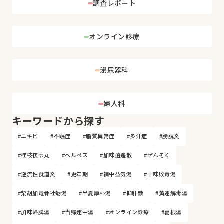
調査レポート
オンライン診療
泌尿器科
婦人科
キーワードから探す
#ニキビ
#不眠症
#脂質異常症
#多汗症
#膀胱炎
#桂枝茯苓丸
#ヘルペス
#加味逍遙散
#ぜんそく
#逆流性食道炎
#更年期
#補中益気湯
#十味敗毒湯
#柴胡加竜骨牡蛎湯
#半夏厚朴湯
#抑肝散
#黄連解毒湯
#加味帰脾湯
#当帰建中湯
#オンライン診療
#葛根湯