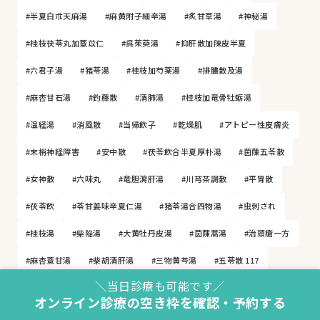
#半夏白朮天麻湯
#麻黄附子細辛湯
#炙甘草湯
#神秘湯
#桂枝茯苓丸加薏苡仁
#呉茱萸湯
#抑肝散加陳皮半夏
#六君子湯
#猪苓湯
#桂枝加芍薬湯
#排膿散及湯
#麻杏甘石湯
#釣藤散
#清肺湯
#桂枝加竜骨牡蛎湯
#温経湯
#消風散
#当帰飲子
#乾燥肌
#アトピー性皮膚炎
#末梢神経障害
#安中散
#茯苓飲合半夏厚朴湯
#茵蔯五苓散
#女神散
#六味丸
#竜胆瀉肝湯
#川芎茶調散
#平胃散
#茯苓飲
#苓甘姜味辛夏仁湯
#猪苓湯合四物湯
#虫刺され
#桂枝湯
#柴陥湯
#大黄牡丹皮湯
#茵蔯蒿湯
#治頭瘡一方
#麻杏薏甘湯
#柴胡清肝湯
#三物黄芩湯
#五苓散 117
＼当日診療も可能です／
オンライン診療の空き枠を確認・予約する