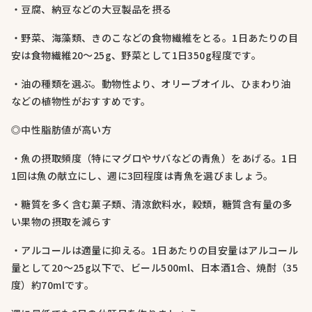
・豆腐、納豆などの大豆製品を摂る
・野菜、海藻類、きのこなどの食物繊維をとる。1日あたりの目
安は食物繊維20～25g、野菜として1日350g程度です。
・油の種類を選ぶ。動物性より、オリーブオイル、ひまわり油
などの植物性がおすすめです。
◎中性脂肪値が高い方
・魚の摂取頻度（特にマグロやサバなどの青魚）をあげる。1日
1回は魚の献立にし、週に3回程度は青魚を選びましょう。
・糖質を多く含む菓子類、清涼飲料水，穀類，糖質含有量の多
い果物の摂取を減らす
・アルコールは適量に抑える。1日あたりの目安量はアルコール
量として20～25g以下で、ビール500ml、日本酒1合、焼酎（35
度）約70mlです。