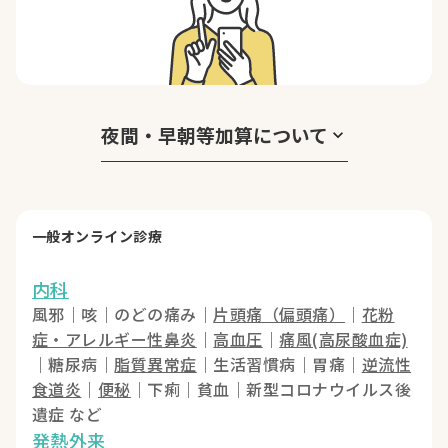
夜間・早朝等加算について
keyboard_arrow_down
一般オンライン診療
内科
風邪｜咳｜のどの痛み｜
片頭痛（偏頭痛）
｜
花粉
症・アレルギー性鼻炎
｜
高血圧
｜
痛風(高尿酸血症)
｜糖尿病｜
脂質異常症
｜生活習慣病｜胃痛｜
逆流性
食道炎
｜
便秘
｜下痢｜貧血｜新型コロナウイルス後
遺症 など
発熱外来