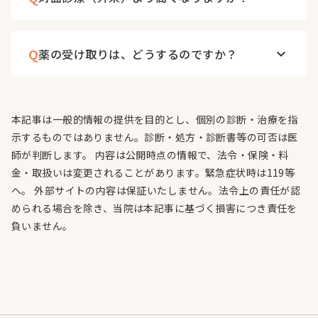
Q
薬の受け取りは、どうするのですか？
keyboard_arrow_down
本記事は一般的情報の提供を目的とし、個別の診断・治療を指
示するものではありません。診断・処方・診断書等の可否は医
師が判断します。 内容は公開時点の情報で、法令・保険・料
金・取扱いは変更されることがあります。緊急症状時は119等
へ。 外部サイトの内容は保証いたしません。法令上の責任が認
められる場合を除き、当院は本記事に基づく損害につき責任を
負いません。