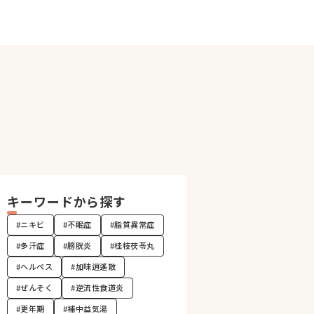
キーワードから探す
#ニキビ
#不眠症
#脂質異常症
#多汗症
#膀胱炎
#桂枝茯苓丸
#ヘルペス
#加味逍遙散
#ぜんそく
#逆流性食道炎
#更年期
#補中益気湯